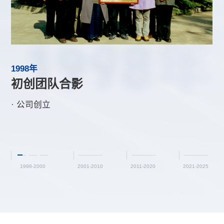
年
年
年
年
1998年
2003年
2015年
2024年
1998年
2003年
2015年
2024年
初创团队合影
“非典”胸科医院建设现场
行业内率先获得模块化箱式房碳足迹
· 新三板挂牌上市，迈向资本市场，股票代码：
认
832789
· 公司创立
· 董事长带队7天7夜，建成5000平米应急医院
· 注册成立北京诚栋公益基金会
· 芦台工厂顺利获得CWB加拿大焊接制造企业认证
· 公司模块化箱式房产品于行业内率先获得碳足迹认
1998-2000
2001-2010
2011-2020
2021-2025