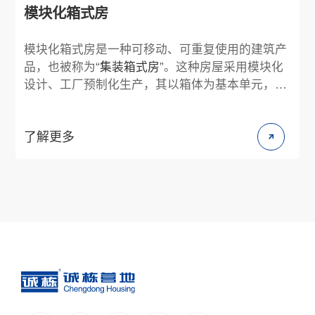
模块化箱式房
模块化箱式房是一种可移动、可重复使用的建筑产
品，也被称为“
集装箱式房
”。这种房屋采用模块化
设计、工厂预制化生产，其以箱体为基本单元，可
单独使用，也可通过水平及竖直方向的不同组合形
成宽敞的使用空间，竖直方向较高可以叠3层。箱
了解更多
体单元结构是采用特殊型钢焊接而成的标准构件，
箱与箱之间通过螺栓连接，其结构稳固，安装方便
快捷，受到多数使用者青睐。