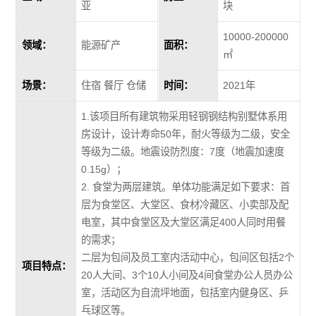
亚
块
10000-200000
领域：
能源矿产
面积：
㎡
场景：
住宿 餐厅 仓储
时间：
2021年
1.该项目所有建筑物采用轻钢钢结构别墅体系用
房设计，设计寿命50年，耐火等级为二级，安全
等级为二级。地震设防烈度：7度（地震加速度
0.15g）；
2. 食堂为两层建筑。单体功能满足如下要求：首
层为食堂区、大堂区、食材冷藏区、小卖部及配
电室，其中食堂区及大堂区满足400人同时用餐
的需求；
二层为包间及员工室内活动中心，包间区包括2个
项目特点：
20人大间、3个10人小间及4间食堂办公人员办公
室，活动区为自流坪地面，包括室内健身区、乒
乓球区等。