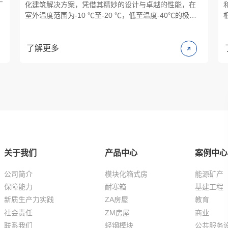
厂
化建筑解决方案，凭借其精妙的设计与卓越的性能，在
室外温度范围为-10 ℃至-20 ℃，低至温度-40℃的极端
环境下，室内增加一些采暖措施，营造并维持20℃的室
钢
内温度。其结构坚固，保温性能极佳，为居住者或工作
者提供一个温暖、舒适的避寒空间。
了解更多
关于我们
产品中心
案例中心
公司简介
模块化箱式房
能源矿产
保障能力
耐寒箱
基建工程
新质生产力实践
ZA房屋
教育
社会责任
ZM房屋
商业
联系我们
轻钢模块
公共服务