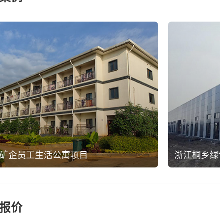
矿企员工生活公寓项目
浙江桐乡绿
报价