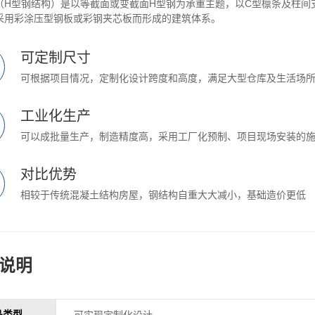
（H型钢结构）是以等截面或变截面H型钢为承重主题，以C型檩条及柱间
采用彩涂压型钢板或彩钢夹芯板而形成的建筑体系。
可定制尺寸
可根据项目情况，定制化设计跨度和高度，满足大型仓库及生活场
工业化生产
可以成批量生产，制造精度高，采用工厂化预制、项目现场安装的
对比优势
相较于传统混凝土结构房屋，钢结构自重大大减小，基础造价更低
说明
品类型
可实现定制化设计