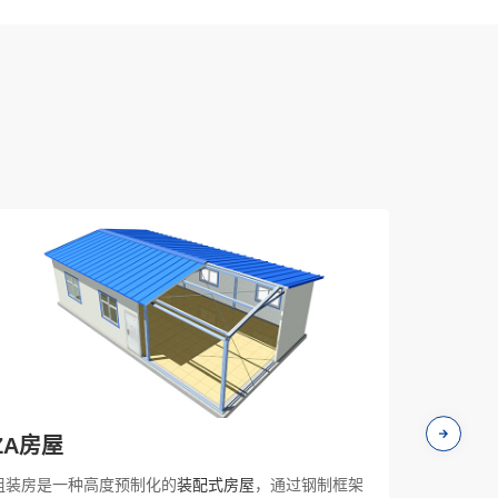
ZA房屋
ZM房
组装房是一种高度预制化的
装配式房屋
，通过钢制框架
组装房是