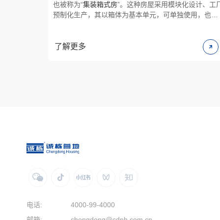
也被称为“
集装箱式房
”。这种房屋采用模块化设计、工
预制化生产，其以箱体为基本单元，可单独使用，也可
通过水平及竖直方向的不同组合形成宽敞的使用空间，
竖直方向较高可以叠3层。箱体单元结构是采用特殊型
焊接而成的标准构件，箱与箱之间通过螺栓连接，其结
了解更多
构稳固，安装方便快捷，受到多数使用者青睐。
电话:
4000-99-4000
邮箱:
chengdong@cdph.com.cn