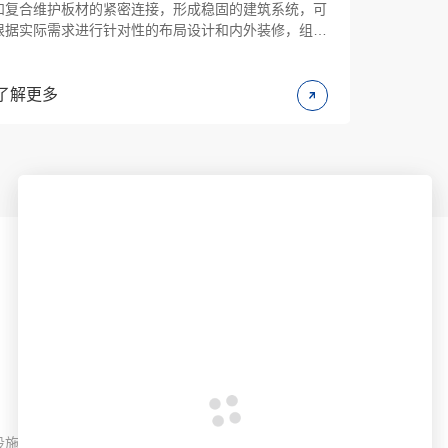
和复合维护板材的紧密连接，形成稳固的建筑系统，可
和复合维
根据实际需求进行针对性的布局设计和内外装修，组装
根据实际
房对环境适应性较强，具有良好的防腐、密封和保温隔
房对环境
热性能。
热性能。
了解更多
了解更多
服务与支持
新闻资讯
营地解决方案
诚栋动态
360服务
行业资讯
租赁服务
公益活动
资源中心
设施