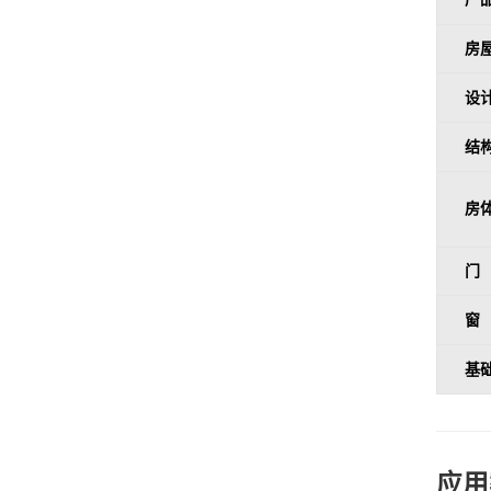
房
设
结
房
门
窗
基
应用