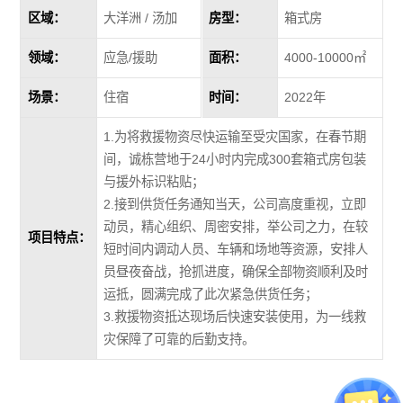
区域：
大洋洲 / 汤加
房型：
箱式房
领域：
应急/援助
面积：
4000-10000㎡
场景：
住宿
时间：
2022年
1.为将救援物资尽快运输至受灾国家，在春节期
间，诚栋营地于24小时内完成300套箱式房包装
与援外标识粘贴；
2.接到供货任务通知当天，公司高度重视，立即
动员，精心组织、周密安排，举公司之力，在较
项目特点：
短时间内调动人员、车辆和场地等资源，安排人
员昼夜奋战，抢抓进度，确保全部物资顺利及时
运抵，圆满完成了此次紧急供货任务；
3.救援物资抵达现场后快速安装使用，为一线救
灾保障了可靠的后勤支持。