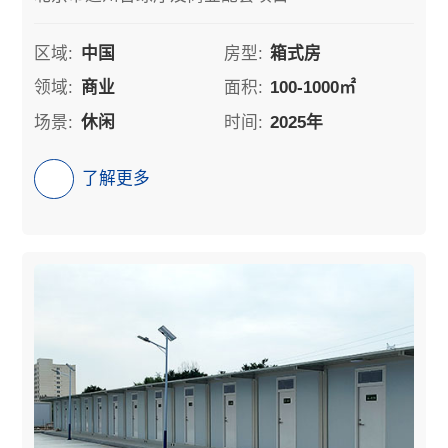
区域:
中国
房型:
箱式房
领域:
商业
面积:
100-1000㎡
场景:
休闲
时间:
2025年
了解更多