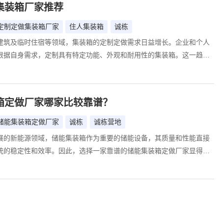
集装箱厂家推荐
司（以下简称“诚栋”），并简要概述其他几家优秀厂家，以期为读者提
考。
定制定做集装箱厂家
住人集装箱
诚栋
、建筑及临时住宿等领域，集装箱的定制定做需求日益增长。企业和个人
根据自身需求，定制具有特定功能、外观和耐用性的集装箱。这一趋势
制定做集装箱厂家，其中，诚栋国际营地集成房屋股份有限公司（以下
）凭借其卓越的技术实力、丰富的定制经验和优质的服务，成为了该领域
文将深入介绍诚栋，展示其在定制定做集装箱方面的独特优势和专业能
箱定做厂家哪家比较靠谱？
储能集装箱定做厂家
诚栋
诚栋营地
发展的新能源领域，储能集装箱作为重要的储能设备，其质量和性能直接
统的稳定性和效率。因此，选择一家靠谱的储能集装箱定做厂家显得尤
多厂家中，北京诚栋国际营地集成房屋股份有限公司（以下简称“诚栋营
卓越的技术实力、丰富的项目经验和优质的客户服务，成为了行业内的佼
从多个维度深入剖析诚栋营地，为您揭示其为何是储能集装箱定做领域