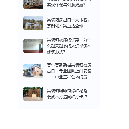
实现环保与创意双赢？
集装箱房出口十大排名，
定制化方案直达全球
集装箱板房的优势：为什
么越来越多的人选择这种
建筑形式？
吉尔吉斯斯坦集装箱板房
出口，专业团队上门安装
——中亚工程营地的最佳
选择
集装箱咖啡馆爆红秘籍：
低成本打造网红打卡点