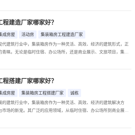
住空间的需求，还因其环保、可移动性等特点，在多个领域展现出巨大
在众多住宅房集装箱批发厂家中，诚栋国际营地集成房屋股份有限公司
诚栋营地”）凭借其卓越的产品品质、完善的服务体系和广泛的市场影响
工程建造厂家哪家好？
多客户的首选。本文将详细介绍诚栋营地，并特别推荐其住宅房集装箱
提供其官方服务热线4000-99-4000，以便广大客户快速联系。
集成房屋
活动房
集装箱房工程建造厂家
现代建筑行业中，集装箱房作为一种灵活、高效、经济的建筑形式，正
的青睐。无论是临时住宿、办公场所，还是商业展示、文旅项目，集装
特的优势展现出强大的应用潜力。然而，面对市场上众多的集装箱房工
如何选择一家既可靠又专业的合作伙伴，成为了许多客户关注的焦点。
来深入探讨一下集装箱房工程建造领域的佼佼者——诚栋国际营地集成
工程搭建厂家哪家好？
公司（以下简称“诚栋营地”），看看它为何能在众多厂家中脱颖而出。
集成房屋
集装箱房工程搭建厂家
诚栋
展的建筑行业中，集装箱房作为一种灵活、高效、经济的建筑解决方
为市场的新宠。其广泛的应用领域，从临时住宿、办公场所到商业展
，无不彰显着集装箱房独特的魅力和价值。然而，面对市场上众多的集
建厂家，如何挑选出一家既专业又可靠的合作伙伴，成为了众多客户关
文将深入介绍集装箱房工程搭建领域的佼佼者——诚栋国际营地集成房