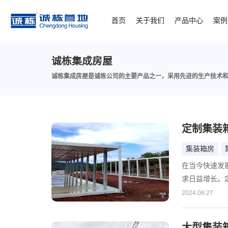
首页
关于我们
产品中心
案例
诚栋集成房屋
诚栋集成房屋是诚栋公司的主要产品之一，采用先进的生产技术
定制集装
集装箱房
在当今快速发
求日益增长。
以及灵活性强
2024.08.27
筑选择。在众
的设计理念以
大型集装