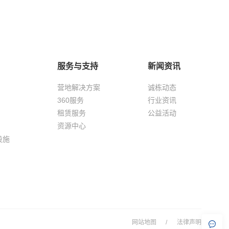
服务与支持
新闻资讯
营地解决方案
诚栋动态
360服务
行业资讯
租赁服务
公益活动
资源中心
设施
网站地图
/
法律声明