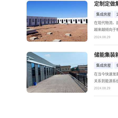
定制定做
屋股份有限公
供有价值的参
集成房屋
​在现代物流
越来越倾向于
催生了众多定
2024.08.29
简称“诚栋”
的佼佼者。本
储能集装
力。
集成房屋
​在当今快速
关系到能源系
为重要。在众
2024.08.29
地”）凭借其
佼者。本文将
的首选。