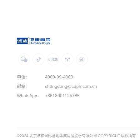
电话:
4000-99-4000
邮箱:
chengdong@cdph.com.cn
WhatsApp:
+8618001125785
©2024 北京诚栋国际营地集成房屋股份有限公司 COPYRIGHT 版权所有