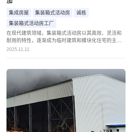
加
集成房屋
集装箱式活动房
诚栋
集装箱式活动房工厂
在现代建筑领域，集装箱式活动房以其高效、灵活和
耐用的特性，逐渐成为临时建筑和模块化住宅的主流
选择。作为行业内的领先企业，北京诚栋国际营地集
2025.11.11
成房屋凭借其先进的生产工艺和对材料科学的深入研
究，成功打造出以高强度钢材为核心、承重性能卓越
且支持多层叠加的集装箱式活动房，为各类应用场景
提供了安全可靠的解决方案。