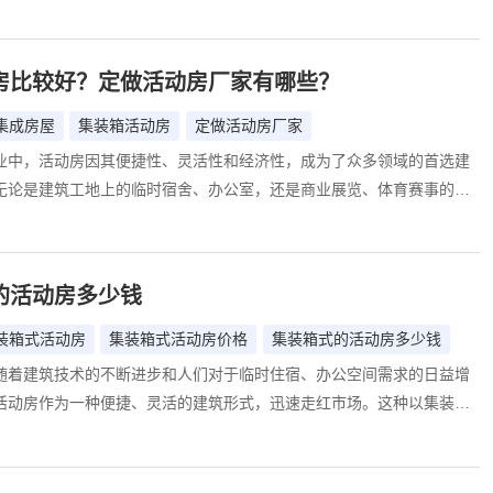
假的临时住所到创意园区的特色空间，移动活动房以其独特的优势，满
需求。然而，面对市场上琳琅满目的移动活动房生产厂家，如何选择一
业的合作伙伴，成为了众多客户关注的焦点。本文将为您深入剖析移动
房比较好？定做活动房厂家有哪些？
现状与趋势，并强烈推荐一家在行业内享有盛誉的生产厂家——诚栋国
北京）有限公司（以下简称“诚栋国际”）。
集成房屋
集装箱活动房
定做活动房厂家
业中，活动房因其便捷性、灵活性和经济性，成为了众多领域的首选建
无论是建筑工地上的临时宿舍、办公室，还是商业展览、体育赛事的临
房都展现出了其独特的优势。然而，面对市场上种类繁多的活动房和众
，消费者往往难以抉择。本文将深入探讨哪种活动房比较好，并介绍一
活动房厂家，帮助消费者做出明智的选择。
的活动房多少钱
装箱式活动房
集装箱式活动房价格
集装箱式的活动房多少钱
随着建筑技术的不断进步和人们对于临时住宿、办公空间需求的日益增
活动房作为一种便捷、灵活的建筑形式，迅速走红市场。这种以集装箱
改造和装饰后的活动房，不仅具有坚固耐用、安装简便、可移动性强等
极高的性价比，因此被广泛应用于工地临时宿舍、办公室、商业展示、
景。然而，关于集装箱式活动房的价格，市场上却存在着较大的差异。