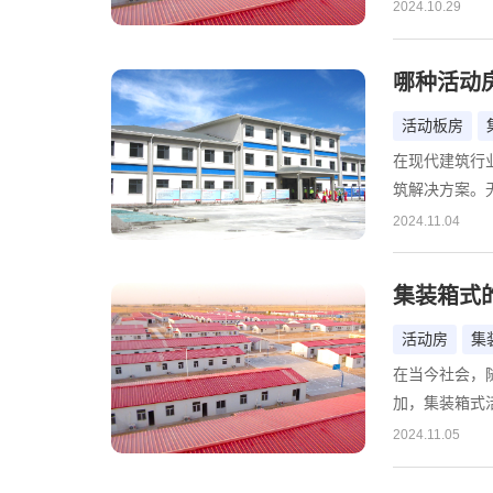
置，从旅游度
2024.10.29
足了多元化的
家既可靠又专
哪种活动
活动房市场的
际集成房屋（
活动板房
在现代建筑行
筑解决方案。
时场馆，活动
2024.11.04
多的定做厂家
些知名的定做
集装箱式
活动房
集
在当今社会，
加，集装箱式
为基础，经过
2024.11.05
特点，还具备
民宿等多种场