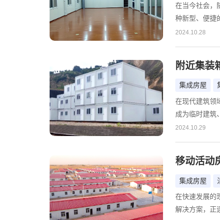
在当今社会，
种新型、便捷
城市之一，其
2024.10.28
产品选择，消
文将围绕这一
附近集装
议，旨在为消
集成房屋
在现代建筑领
成为临时建筑
箱式活动房需
2024.10.29
化的产品和服
——诚栋国际
移动活动
成为众多客户
集成房屋
在快速发展的
解决方案，正