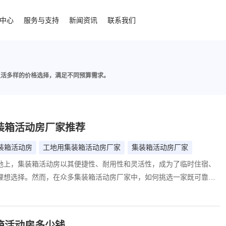
中心
服务与支持
新闻资讯
联系我们
灵活多样的价格选择，满足不同预算需求。
装箱活动房厂家推荐
装箱活动房
工地用集装箱活动房厂家
集装箱活动房厂家
地上，集装箱活动房以其便捷性、耐用性和灵活性，成为了临时住宿、
理想选择。然而，在众多集装箱活动房厂家中，如何挑选一家既可靠又
伴，成为了许多工地管理者和项目负责人面临的难题。今天，我们向您
在业界享有盛誉的集装箱活动房厂家——诚栋，它以其卓越的产品品
务团队和丰富的行业经验，赢得了广大客户的信赖与好评。
箱活动房多少钱