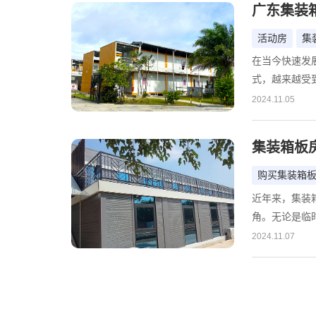
广东集装
那么，集装箱
比。
活动房
集
在当今快速发
式，越来越受
还能有效应对
2024.11.05
装箱式活动房
品质、创新的
集装箱板
购买集装箱
近年来，集装
角。无论是临
都以其独特的
2024.11.07
因其多样化的
装箱板房价格