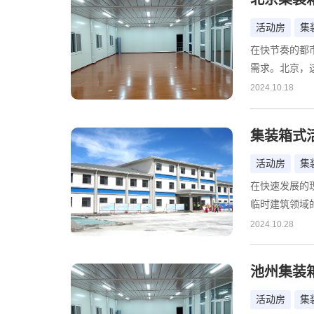
活动房
集
在快节奏的都
需求。北京，
城市建设的不
2024.10.18
保且经济的建
房的价格构成
集装箱式
供有价值的参
活动房
集
在快速发展的
临时建筑领域
临时住所，集
2024.10.28
满目的集装箱
钱？本文将深
池州集装
者在众多选择
活动房
集