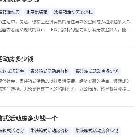
装箱活动房
北京集装箱
集装箱活动房多少钱
市生活中，灵活、便捷且经济实惠的居住与办公空间成为越来越多人的
这座古老而又现代的城市，正以其独特的魅力吸引着无数追梦人。随着
断推进和人们对生活品质要求的提升，集装箱活动房作为一种新型、环
筑形式，在北京市场上逐渐崭露头角。本文将深入解析北京集装箱活动
、影响因素以及高性价比之选，为您打造灵活多变的居住与办公空间提
活动房多少钱
考。
装箱式活动房
集装箱式活动房价格
集装箱式活动房多少钱
现代社会，集装箱式活动房以其灵活便捷、经济实惠的特点，逐渐成为
的热门选择。无论是建筑工地的临时宿舍、办公场所，还是紧急救援的
装箱式活动房都能提供快速且有效的解决方案。然而，面对市场上琳琅
式活动房产品，消费者最关心的问题之一便是：集装箱式活动房到底多
入探讨集装箱式活动房的价格构成、影响因素以及性价比分析，帮助读
箱式活动房多少钱一个
中找到最适合自己的产品。
装箱式活动房
集装箱式活动房价格
集装箱式活动房多少钱