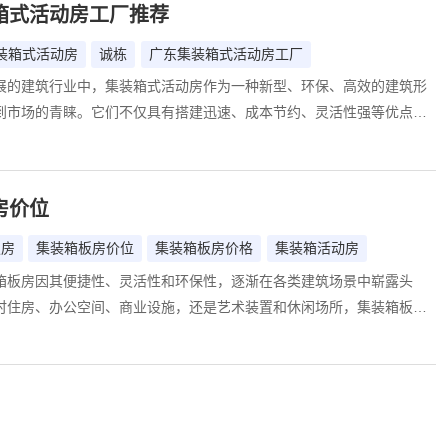
箱式活动房工厂推荐
式活动房到底多少钱？本文将为您详细解析其价格构成，并探讨其性价
装箱式活动房
诚栋
广东集装箱式活动房工厂
展的建筑行业中，集装箱式活动房作为一种新型、环保、高效的建筑形
到市场的青睐。它们不仅具有搭建迅速、成本节约、灵活性强等优点，
自然灾害和临时性建筑需求。而在广东这片充满活力的土地上，众多集
工厂如雨后春笋般涌现，其中，诚栋集装箱式活动房工厂凭借其卓越的
设计和优质的服务，脱颖而出，成为广大客户心中的优选。
房价位
板房
集装箱板房价位
集装箱板房价格
集装箱活动房
箱板房因其便捷性、灵活性和环保性，逐渐在各类建筑场景中崭露头
时住房、办公空间、商业设施，还是艺术装置和休闲场所，集装箱板房
魅力和广泛的应用性，成为建筑领域的新宠。然而，集装箱板房的价格
材料和造型而呈现出较大的差异。本文将详细分析不同材料和造型的集
，帮助读者在选择时做出明智的决策。