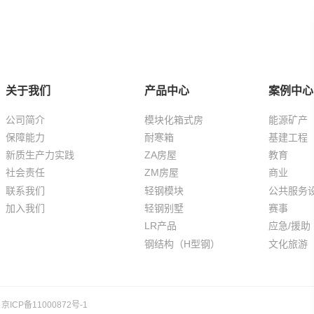
关于我们
产品中心
案例中心
公司简介
模块化箱式房
能源矿产
保障能力
耐寒箱
基建工程
新质生产力实践
ZA房屋
教育
社会责任
ZM房屋
商业
联系我们
轻钢模块
公共服务
加入我们
轻钢别墅
赛事
LR产品
应急/援助
钢结构（H型钢）
文化旅游
京ICP备11000872号-1