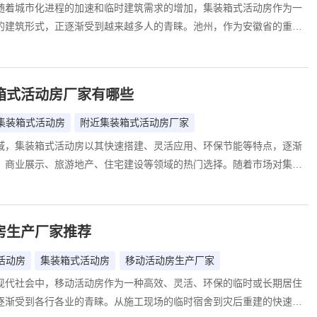
随着城市化进程的加速和临时建筑需求的增加，集装箱式活动房作为一
的建筑形式，正逐渐受到越来越多人的青睐。池州，作为安徽省的重要
集装箱式活动房市场也呈现出蓬勃发展的态势。然而，面对琳琅满目的
费者往往会对价格产生疑问：池州集装箱式活动房到底多少钱一个？本
主题，深入探讨池州集装箱式活动房的价格构成、影响因素以及购买建
箱式活动房厂家有哪些
费者提供全面而实用的信息。
集装箱式活动房
附近集装箱式活动房厂家
域，集装箱式活动房以其快速搭建、灵活应用、环保节能等特点，逐渐
、商业展示、旅游地产、住宅建设等领域的热门选择。随着市场对集装
求的不断增长，越来越多的厂家涌现出来，为不同需求的客户提供多样
务。本文将为您介绍一家在集装箱式活动房领域具有显著影响力的厂家
集成房屋（北京）有限公司（以下简称“诚栋国际”），并探讨其为何能
房生产厂家推荐
的优选合作伙伴。
活动房
集装箱式活动房
移动活动房生产厂家
现代社会中，移动活动房作为一种高效、灵活、环保的临时或长期居住
逐渐受到各行各业的青睐。从施工现场的临时宿舍到灾后重建的快速安