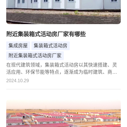
附近集装箱式活动房厂家有哪些
集成房屋
集装箱式活动房
附近集装箱式活动房厂家
在现代建筑领域，集装箱式活动房以其快速搭建、灵
活应用、环保节能等特点，逐渐成为临时建筑、商业
展示、旅游地产、住宅建设等领域的热门选择。随着
2024.10.29
市场对集装箱式活动房需求的不断增长，越来越多的
厂家涌现出来，为不同需求的客户提供多样化的产品
和服务。本文将为您介绍一家在集装箱式活动房领域
具有显著影响力的厂家——诚栋国际集成房屋（北
京）有限公司（以下简称“诚栋国际”），并探讨其为何
能成为众多客户的优选合作伙伴。