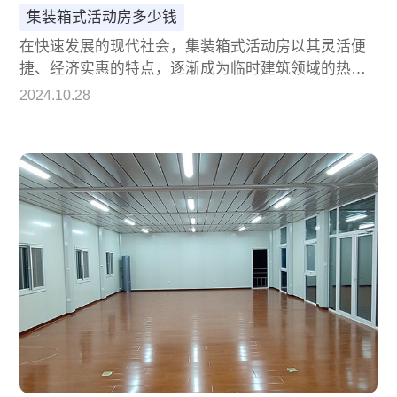
集装箱式活动房多少钱
在快速发展的现代社会，集装箱式活动房以其灵活便
捷、经济实惠的特点，逐渐成为临时建筑领域的热门
选择。无论是建筑工地的临时宿舍、办公场所，还是
2024.10.28
紧急救援的临时住所，集装箱式活动房都能提供快速
且有效的解决方案。然而，面对市场上琳琅满目的集
装箱式活动房产品，消费者最关心的问题之一便是：
集装箱式活动房到底多钱？本文将深入探讨集装箱式
活动房的价格构成、影响因素以及性价比分析，帮助
读者在众多选择中找到最适合自己的产品。