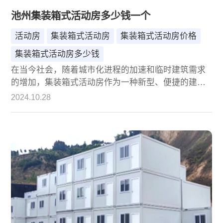
池州集装箱式活动房多少钱一个
活动房
集装箱式活动房
集装箱式活动房价格
集装箱式活动房多少钱
在当今社会，随着城市化进程的加速和临时建筑需求
的增加，集装箱式活动房作为一种新型、便捷的建筑
形式，正逐渐受到越来越多人的青睐。池州，作为安
2024.10.28
徽省的重要城市之一，其集装箱式活动房市场也呈现
出蓬勃发展的态势。然而，面对琳琅满目的产品选
择，消费者往往会对价格产生疑问：池州集装箱式活
动房到底多少钱一个？本文将围绕这一主题，深入探
讨池州集装箱式活动房的价格构成、影响因素以及购
买建议，旨在为消费者提供全面而实用的信息。