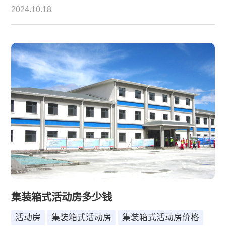
老而又现代的城市，正以其独特的魅力吸引着无数追
2024.10.18
梦人。随着城市建设的不断推进和人们对生活品质要
求的提升，集装箱活动房作为一种新型、环保且经济
的建筑形式，在北京市场上逐渐崭露头角。本文将深
入解析北京集装箱活动房的价格构成、影响因素以及
高性价比之选，为您打造灵活多变的居住与办公空间
提供有价值的参考。
集装箱式活动房多少钱
活动房
集装箱式活动房
集装箱式活动房价格