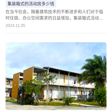
集装箱式的活动房多少钱
在当今社会，随着建筑技术的不断进步和人们对于临
时住宿、办公空间需求的日益增加，集装箱式活动房
作为一种便捷、灵活的建筑形式，迅速走红市场。这
2024.11.05
种以集装箱为基础，经过改造和装饰后的活动房，不
仅具有坚固耐用、安装简便、可移动性强等特点，还
具备极高的性价比，因此被广泛应用于工地临时宿
舍、办公室、商业展示、民宿等多种场景。然而，关
于集装箱式活动房的价格，市场上却存在着较大的差
异。那么，集装箱式活动房到底多少钱？本文将为您
详细解析其价格构成，并探讨其性价比。