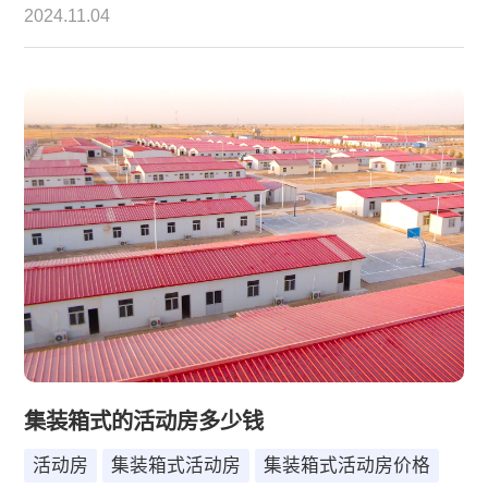
建筑工地上的临时宿舍、办公室，还是商业展览、体
2024.11.04
育赛事的临时场馆，活动房都展现出了其独特的优
势。然而，面对市场上种类繁多的活动房和众多的定
做厂家，消费者往往难以抉择。本文将深入探讨哪种
活动房比较好，并介绍一些知名的定做活动房厂家，
帮助消费者做出明智的选择。
集装箱式的活动房多少钱
活动房
集装箱式活动房
集装箱式活动房价格