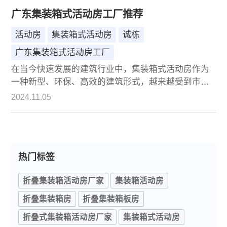
广东集装箱式活动房工厂推荐
活动房
集装箱式活动房
诚栋
广东集装箱式活动房工厂
在当今快速发展的建筑行业中，集装箱式活动房作为
一种新型、环保、高效的建筑形式，越来越受到市场
的青睐。它们不仅具有搭建迅速、成本节约、灵活性
2024.11.05
强等优点，还能有效应对自然灾害和临时性建筑需
求。而在广东这片充满活力的土地上，众多集装箱式
活动房工厂如雨后春笋般涌现，其中，诚栋集装箱式
活动房工厂凭借其卓越的品质、创新的设计和优质的
热门标签
服务，脱颖而出，成为广大客户心中的优选。
折叠集装箱活动房厂家
集装箱活动房
折叠集装箱房
折叠集装箱板房
折叠式集装箱活动房厂家
集装箱式活动房