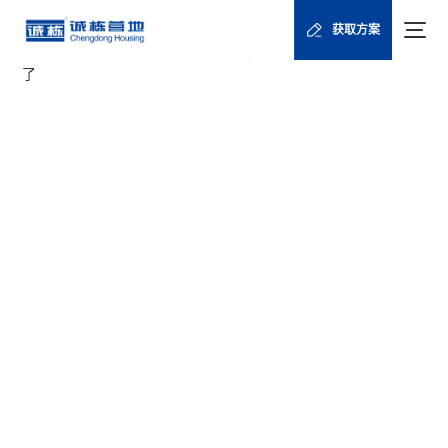
首页
新闻资讯
诚栋文章
/
/
/
获取方案
塔吉克斯坦集成房屋出口怎么选？工程临建办公住宿优选方案来
了