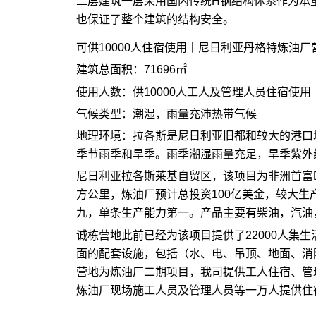
二层建筑一层采用国内传统H钢结构体系作为承
也保证了整个建筑的结构安全。
可供10000人住宿使用丨尼日利亚丹格特炼油厂
建筑总面积：71696㎡
使用人数：供10000人工人及管理人员住宿使用
气候类型：潮湿，雨量充沛热带气候
地理环境：拉各斯是尼日利亚旧都和较大的港口
季节雨季和旱季。雨季潮湿雨量充足，旱季紫外线
尼日利亚拉各斯莱基自贸区，该项目为非洲首富D
方公里，炼油厂预计总投资100亿美金，较大生
九，单条生产能力第一。产品主要有柴油，汽油
诚栋营地此前已经为该项目提供了22000人集
面的配套设施，包括（水、电、吊顶、地面、消
营地为炼油厂二期项目，我司提供工人住宿、管
炼油厂现场施工人员及管理人员等一万人提供住