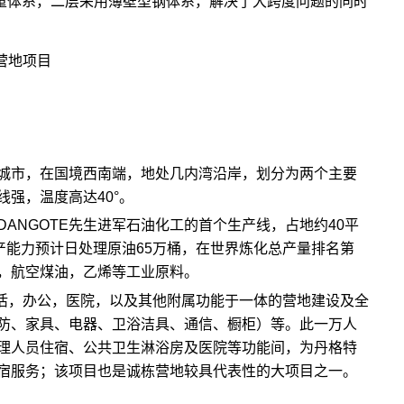
重体系，二层采用薄壁型钢体系，解决了大跨度问题的同时
营地项目
城市，在国境西南端，地处几内湾沿岸，划分为两个主要
强，温度高达40°。
ANGOTE先生进军石油化工的首个生产线，占地约40平
产能力预计日处理原油65万桶，在世界炼化总产量排名第
，航空煤油，乙烯等工业原料。
生活，办公，医院，以及其他附属功能于一体的营地建设及全
防、家具、电器、卫浴洁具、通信、橱柜）等。此一万人
理人员住宿、公共卫生淋浴房及医院等功能间，为丹格特
宿服务；该项目也是诚栋营地较具代表性的大项目之一。