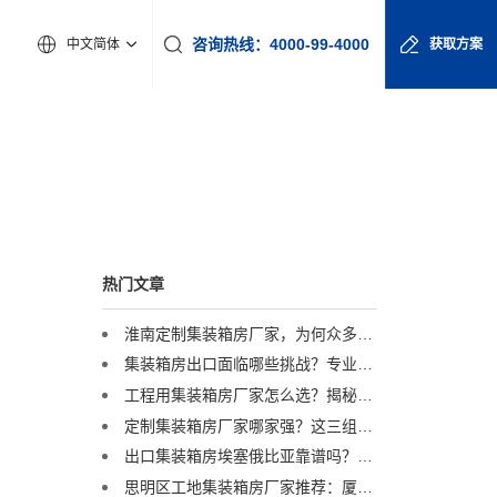
咨询热线：4000-99-4000
中文简体
获取方案
热门文章
淮南定制集装箱房厂家，为何众多工程企业首选诚栋营地？
集装箱房出口面临哪些挑战？专业集装箱房出口流程与解决方案全解析
工程用集装箱房厂家怎么选？揭秘全球4000+项目背后的实力品牌
定制集装箱房厂家哪家强？这三组数据揭示行业标杆
出口集装箱房埃塞俄比亚靠谱吗？诚栋非洲超级营地案例深度解析
思明区工地集装箱房厂家推荐：厦门项目临建，为何总包单位都选他？