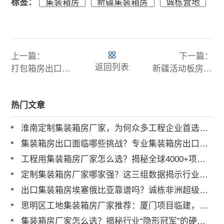
标签：
集装箱房
新疆集装箱房
诚栋营地
上一篇：
下一篇：
返回列表
打包箱房出口哈萨克斯坦 跨境供应链全程保障
新疆活动板房厂家直销 打包箱搭配活动板房组合临建房
热门文章
淮南定制集装箱房厂家，为何众多工程企业首选诚栋营地？
集装箱房出口面临哪些挑战？专业集装箱房出口流程与解决方案全解析
工程用集装箱房厂家怎么选？揭秘全球4000+项目背后的实力品牌
定制集装箱房厂家哪家强？这三组数据揭示行业标杆
出口集装箱房埃塞俄比亚靠谱吗？诚栋非洲超级营地案例深度解析
思明区工地集装箱房厂家推荐：厦门项目临建，为何总包单位都选他？
集装箱房厂家怎么选？揭秘行业“隐形冠军”的硬核实力