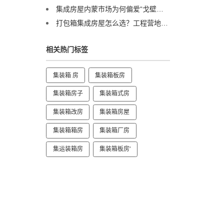
集成房屋内蒙市场为何偏爱“戈壁箱”？答案在这里
打包箱集成房屋怎么选？工程营地专家诚栋营地揭秘：品质与解决方案是关键
相关热门标签
集装箱 房
集装箱板房
集装箱房子
集装箱式房
集装箱改房
集装箱房屋
集装箱箱房
集装箱厂房
集运装箱房
集装箱板房'