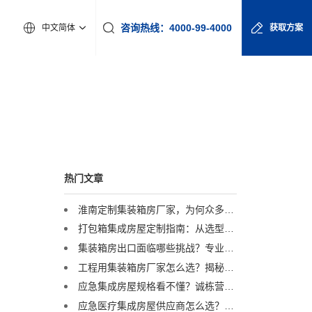
咨询热线：4000-99-4000
中文简体
获取方案
热门文章
淮南定制集装箱房厂家，为何众多工程企业首选诚栋营地？
打包箱集成房屋定制指南：从选型到交付，一篇讲透
集装箱房出口面临哪些挑战？专业集装箱房出口流程与解决方案全解析
工程用集装箱房厂家怎么选？揭秘全球4000+项目背后的实力品牌
应急集成房屋规格看不懂？诚栋营地：一套标准，多重保障，定义行业品质标杆
应急医疗集成房屋供应商怎么选？诚栋营地：以专业产品守护生命防线，赋能高效应急响应