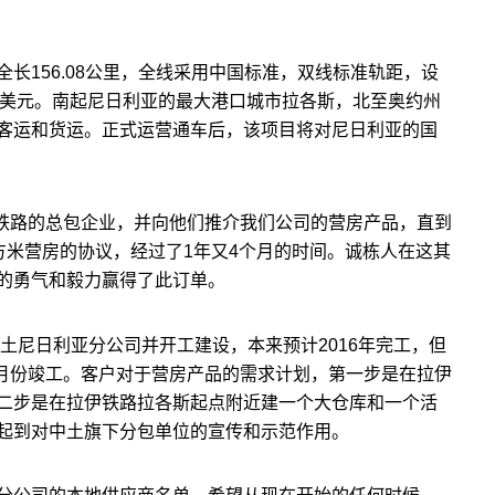
长156.08公里，全线采用中国标准，双线标准轨距，设
1亿美元。南起尼日利亚的最大港口城市拉各斯，北至奥约州
客运和货运。正式运营通车后，该项目将对尼日利亚的国
伊铁路的总包企业，并向他们推介我们公司的营房产品，直到
7平方米营房的协议，经过了1年又4个月的时间。诚栋人在这其
的勇气和毅力赢得了此订单。
中土尼日利亚分公司并开工建设，本来预计2016年完工，但
5月份竣工。客户对于营房产品的需求计划，第一步是在拉伊
二步是在拉伊铁路拉各斯起点附近建一个大仓库和一个活
起到对中土旗下分包单位的宣传和示范作用。