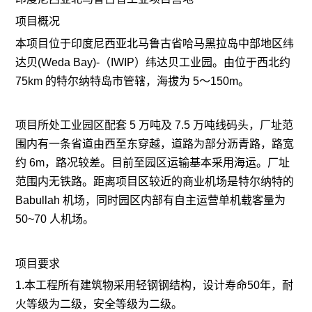
项目概况
本项目位于印度尼西亚北马鲁古省哈马黑拉岛中部地区纬
达贝(Weda Bay)-（IWIP）纬达贝工业园。由位于西北约
75km 的特尔纳特岛市管辖，海拔为 5～150m。
项目所处工业园区配套 5 万吨及 7.5 万吨线码头，厂址范
围内有一条省道由西至东穿越，道路为部分沥青路，路宽
约 6m，路况较差。目前至园区运输基本采用海运。厂址
范围内无铁路。距离项目区较近的商业机场是特尔纳特的
Babullah 机场，同时园区内部有自主运营单机载客量为
50~70 人机场。
项目要求
1.本工程所有建筑物采用轻钢钢结构，设计寿命50年，耐
火等级为二级，安全等级为二级。