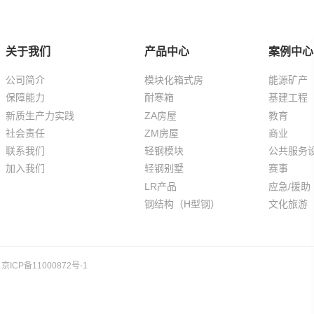
关于我们
产品中心
案例中心
公司简介
模块化箱式房
能源矿产
保障能力
耐寒箱
基建工程
新质生产力实践
ZA房屋
教育
社会责任
ZM房屋
商业
联系我们
轻钢模块
公共服务
加入我们
轻钢别墅
赛事
LR产品
应急/援助
钢结构（H型钢）
文化旅游
京ICP备11000872号-1