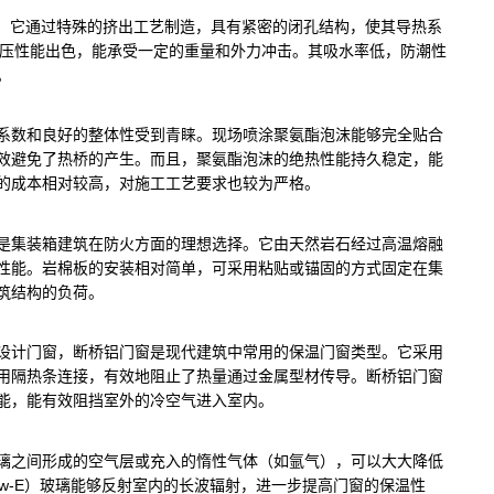
点，它通过特殊的挤出工艺制造，具有紧密的闭孔结构，使其导热系
抗压性能出色，能承受一定的重量和外力冲击。其吸水率低，防潮性
。
系数和良好的整体性受到青睐。现场喷涂聚氨酯泡沫能够完全贴合
效避免了热桥的产生。而且，聚氨酯泡沫的绝热性能持久稳定，能
的成本相对较高，对施工工艺要求也较为严格。
是集装箱建筑在防火方面的理想选择。它由天然岩石经过高温熔融
性能。岩棉板的安装相对简单，可采用粘贴或锚固的方式固定在集
筑结构的负荷。
设计门窗，断桥铝门窗是现代建筑中常用的保温门窗类型。它采用
用隔热条连接，有效地阻止了热量通过金属型材传导。断桥铝门窗
能，能有效阻挡室外的冷空气进入室内。
璃之间形成的空气层或充入的惰性气体（如氩气），可以大大降低
w-E）玻璃能够反射室内的长波辐射，进一步提高门窗的保温性