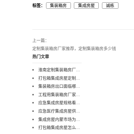
标签：
集装箱房
集成房屋
诚栋
上一篇：
定制集装箱房厂家推荐，定制集装箱房多少钱
热门文章
淮南定制集装箱房厂家，为何众多工程企业首选诚栋营地？
打包箱集成房屋定制指南：从选型到交付，一篇讲透
集装箱房出口面临哪些挑战？专业集装箱房出口流程与解决方案全解析
工程用集装箱房厂家怎么选？揭秘全球4000+项目背后的实力品牌
应急集成房屋规格看不懂？诚栋营地：一套标准，多重保障，定义行业品质标杆
应急医疗集成房屋供应商怎么选？诚栋营地：以专业产品守护生命防线，赋能高效应急响应
集成房屋内蒙市场为何偏爱“戈壁箱”？答案在这里
打包箱集成房屋怎么选？工程营地专家诚栋营地揭秘：品质与解决方案是关键