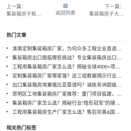
上一篇：
下一篇：
返回列表
集装箱房子板材选购攻略，一文全掌握
集装箱房子大揭秘：超乎想象的居住新选择
热门文章
淮南定制集装箱房厂家，为何众多工程企业首选诚栋营地？
集装箱房出口面临哪些挑战？专业集装箱房出口流程与解决方案全解析
工程用集装箱房厂家怎么选？揭秘全球4000+项目背后的实力品牌
定制集装箱房厂家哪家强？这三组数据揭示行业标杆
出口集装箱房埃塞俄比亚靠谱吗？诚栋非洲超级营地案例深度解析
思明区工地集装箱房厂家推荐：厦门项目临建，为何总包单位都选他？
集装箱房厂家怎么选？揭秘行业“隐形冠军”的硬核实力
工程用集装箱房生产厂家怎么选？售后完善&国内三大工厂直供解析
相关热门标签