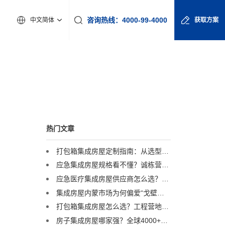
咨询热线：4000-99-4000
中文简体
获取方案
热门文章
打包箱集成房屋定制指南：从选型到交付，一篇讲透
应急集成房屋规格看不懂？诚栋营地：一套标准，多重保障，定义行业品质标杆
应急医疗集成房屋供应商怎么选？诚栋营地：以专业产品守护生命防线，赋能高效应急响应
集成房屋内蒙市场为何偏爱“戈壁箱”？答案在这里
打包箱集成房屋怎么选？工程营地专家诚栋营地揭秘：品质与解决方案是关键
房子集成房屋哪家强？全球4000+项目经验，诚栋用实力给出答案