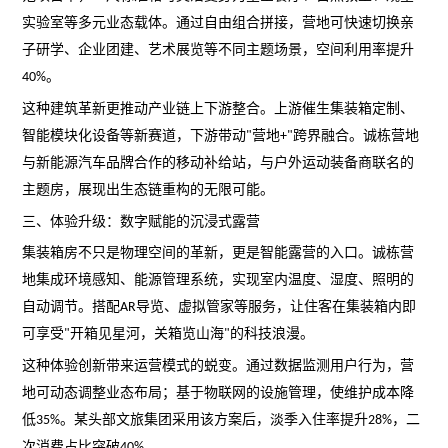
实验室等多元业态载体。通过自由组合拼接，营地可快速切换亲
子研学、企业团建、艺术展览等不同主题场景，空间利用率提升
。
40%
这种建筑革新更推动产业链上下游整合。上游催生集装箱定制、
智能模块化设备等新赛道，下游带动
营地
跨界融合。诚栋营地
"
+"
与新能源汽车品牌合作的移动补给站，与户外运动装备商联名的
主题房，展现出生态链重构的无限可能。
三、体验升级：数字赋能的沉浸式露营
集装箱房不只是物理空间的革新，更是智能露营的入口。诚栋营
地集成环境感知、能源管理系统，实现室内温度、湿度、照明的
自动调节。搭配
导览、虚拟管家等服务，让住客在集装箱内即
AR
可享受
开箱见星河，关箱览山海
的科技浪漫。
"
"
这种体验创新带来运营模式的蜕变。通过数据监测用户行为，营
地可动态调整业态布局；基于物联网的设施管理，使维护成本降
低
。某头部文旅集团采用该方案后，淡季入住率提升
，二
35%
28%
次消费占比突破
。
40%