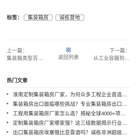
标签：
集装箱房
诚栋营地
上一篇：
下一篇：
返回列表
集装箱类型百科全书：从1A到53E的20年演变史与选型决策树
从工业容器到网红打卡地：集装箱营地设计的3大创新范式
热门文章
淮南定制集装箱房厂家，为何众多工程企业首选诚栋营地？
集装箱房出口面临哪些挑战？专业集装箱房出口流程与解决方案全解析
工程用集装箱房厂家怎么选？揭秘全球4000+项目背后的实力品牌
定制集装箱房厂家哪家强？这三组数据揭示行业标杆
出口集装箱房埃塞俄比亚靠谱吗？诚栋非洲超级营地案例深度解析