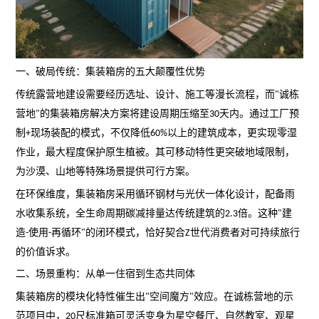
一、破局传统：集装箱房的五大颠覆性优势
传统露营地建设需要经历选址、设计、施工等漫长流程，而
诚栋
"
营地
的集装箱房解决方案将建设周期压缩至
天内。通过工厂预
"
30
制
现场装配的模式，不仅降低
以上的建筑成本，更实现零湿
+
60%
作业，最大程度保护原生植被。其可移动特性更突破地域限制，
为沙漠、山地等特殊场景提供可行方案。
在环保维度，集装箱房采用循环钢材与光伏一体化设计，配备雨
水收集系统，全生命周期碳减排量达传统建筑的
倍。这种
建
2.3
"
造
使用
再循环
的闭环模式，恰好契合
世代消费者对可持续旅行
-
-
"
Z
的价值诉求。
二、场景重构：从单一住宿到生态共同体
集装箱房的模块化特性催生出
空间魔方
效应。在诚栋营地的示
"
"
范项目中，
尺标准箱可灵活变身为星空餐厅、自然教室、观星
20