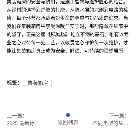
集装箱房的安全与耐用，是施工智慧与维护匠心的结合。
从钢材的选择到焊缝的打磨，从防水层的涂刷到电路的检
修，每个环节都承载着对生命的尊重与对品质的追求。当
我们在集装箱房中享受温暖与安宁时，那些隐藏在细节中
的坚守，正是这座 “移动城堡” 屹立不倒的基石。唯有以专
业之心对待每一处工艺，以敬畏之心守护每一次维护，才
能让集装箱房真正成为安全、舒适、可持续的理想居所
标签：
集装箱房
上一篇：
下一篇：
返回列表
2025 最新标准！活动板房防火等级升级至 A 级意味着什么？
不同类型的集装箱房：满足各种需求的定制化解决方案！