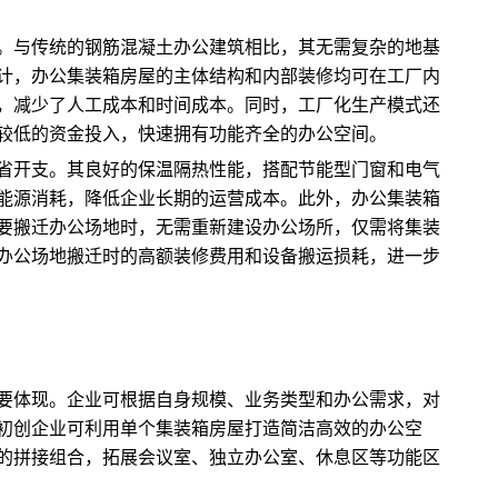
。与传统的钢筋混凝土办公建筑相比，其无需复杂的地基
计，办公集装箱房屋的主体结构和内部装修均可在工厂内
，减少了人工成本和时间成本。同时，工厂化生产模式还
较低的资金投入，快速拥有功能齐全的办公空间。
省开支。其良好的保温隔热性能，搭配节能型门窗和电气
能源消耗，降低企业长期的运营成本。此外，办公集装箱
要搬迁办公场地时，无需重新建设办公场所，仅需将集装
办公场地搬迁时的高额装修费用和设备搬运损耗，进一步
要体现。企业可根据自身规模、业务类型和办公需求，对
初创企业可利用单个集装箱房屋打造简洁高效的办公空
的拼接组合，拓展会议室、独立办公室、休息区等功能区