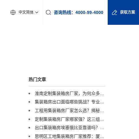
咨询热线：4000-99-4000
中文简体
获取方案
热门文章
淮南定制集装箱房厂家，为何众多工程企业首选诚栋营地？
集装箱房出口面临哪些挑战？专业集装箱房出口流程与解决方案全解析
工程用集装箱房厂家怎么选？揭秘全球4000+项目背后的实力品牌
定制集装箱房厂家哪家强？这三组数据揭示行业标杆
出口集装箱房埃塞俄比亚靠谱吗？诚栋非洲超级营地案例深度解析
思明区工地集装箱房厂家推荐：厦门项目临建，为何总包单位都选他？