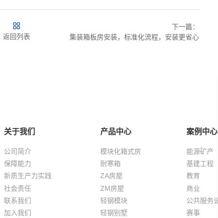
下一篇：
返回列表
集装箱板房安装，标准化流程，安装更省心
关于我们
产品中心
案例中心
公司简介
模块化箱式房
能源矿产
保障能力
耐寒箱
基建工程
新质生产力实践
ZA房屋
教育
社会责任
ZM房屋
商业
联系我们
轻钢模块
公共服务
加入我们
轻钢别墅
赛事