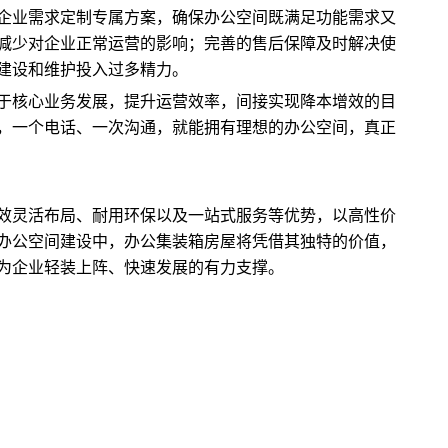
企业需求定制专属方案，确保办公空间既满足功能需求又
减少对企业正常运营的影响；完善的售后保障及时解决使
建设和维护投入过多精力。
于核心业务发展，提升运营效率，间接实现降本增效的目
，一个电话、一次沟通，就能拥有理想的办公空间，真正
效灵活布局、耐用环保以及一站式服务等优势，以高性价
办公空间建设中，办公集装箱房屋将凭借其独特的价值，
为企业轻装上阵、快速发展的有力支撑。