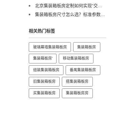
北京集装箱板房定制如何实现“交钥匙”？这家企业有标准答案
集装箱板房尺寸怎么选？标准参数大揭秘！内附避坑选型指南
相关热门标签
玻璃幕墙集装箱板房
集装箱板房
集装箱板房'
移动集装箱板房
组装集装箱板房
番禺集装箱板房
旧集装箱板房
搭集装箱板房
买集装箱板房
集装箱板房房