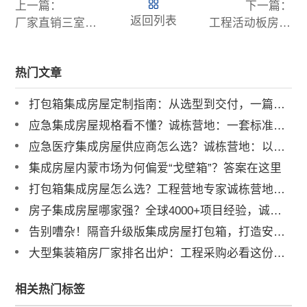
上一篇：
下一篇：
返回列表
厂家直销三室一厅活动板房现场直击！
工程活动板房厂家，提供一站式优质临建方案
热门文章
打包箱集成房屋定制指南：从选型到交付，一篇讲透
应急集成房屋规格看不懂？诚栋营地：一套标准，多重保障，定义行业品质标杆
应急医疗集成房屋供应商怎么选？诚栋营地：以专业产品守护生命防线，赋能高效应急响应
集成房屋内蒙市场为何偏爱“戈壁箱”？答案在这里
打包箱集成房屋怎么选？工程营地专家诚栋营地揭秘：品质与解决方案是关键
房子集成房屋哪家强？全球4000+项目经验，诚栋用实力给出答案
告别嘈杂！隔音升级版集成房屋打包箱，打造安静办公与宜居空间
大型集装箱房厂家排名出炉：工程采购必看这份避坑榜单
相关热门标签