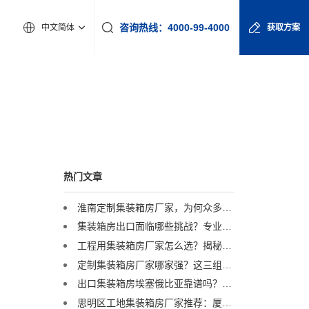
咨询热线：4000-99-4000
中文简体
获取方案
热门文章
淮南定制集装箱房厂家，为何众多工程企业首选诚栋营地？
集装箱房出口面临哪些挑战？专业集装箱房出口流程与解决方案全解析
工程用集装箱房厂家怎么选？揭秘全球4000+项目背后的实力品牌
定制集装箱房厂家哪家强？这三组数据揭示行业标杆
出口集装箱房埃塞俄比亚靠谱吗？诚栋非洲超级营地案例深度解析
思明区工地集装箱房厂家推荐：厦门项目临建，为何总包单位都选他？