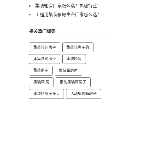
集装箱房厂家怎么选？揭秘行业“隐形冠军”的硬核实力
工程用集装箱房生产厂家怎么选？售后完善&国内三大工厂直供解析
相关热门标签
集装箱的房子
集装箱房子的
集集装箱房子
集装箱房
集装房子
集装箱房屋
集装箱 房
钢制集装箱房子
集装箱房子多大
活动集装箱房子