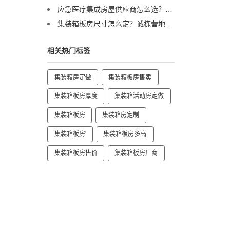
应急医疗集成房屋供应商怎么选？诚栋营地：以专业产品守护生命防线，赋能高效应急响应
集装箱板房尺寸怎么定？诚栋营地：标准与定制并举，灵活适配全球项目需求
相关热门标签
集装箱房定做
集装箱板房售卖
集装箱板房厚度
集装箱活动房定做
集装箱板房
集装箱房定制
集装箱板房'
集装箱板房多高
集装箱板房售价
集装箱板房厂商