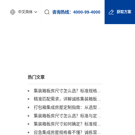
咨询热线：4000-99-4000
中文简体
获取方案
热门文章
集装箱板房尺寸怎么选？标准规格与定制方案全解析
精准匹配需求，详解诚栋集装箱板房尺寸与定制化服务
打包箱集成房屋定制指南：从选型到交付，一篇讲透
集装箱板房尺寸怎么选？标准与定制方案全解析
集装箱板房尺寸如何确定？标准规格与灵活定制方案深度解读
应急集成房屋规格看不懂？诚栋营地：一套标准，多重保障，定义行业品质标杆