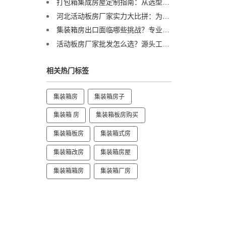
打包箱集成房屋定制指南：从选型到交付，一篇讲透
河北活动板房厂家实力大比拼：为何这家企业能成行业标杆？
集装箱房出口面临哪些挑战？专业集装箱房出口流程与解决方案全解析
活动板房厂家批发怎么选？源头工厂直供，3万栋年产能助力工程提速
相关热门标签
集装箱房
集装箱房子
集装箱 房
集装箱板房购买
集装箱板房
集装箱式房
集装箱改房
集装箱房屋
集装箱箱房
集装箱厂房