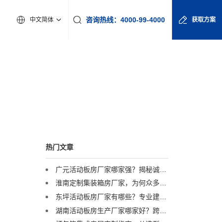
咨询热线：4000-99-4000
中文简体
获取方案
热门文章
广元活动板房厂家哪家强？揭秘诚栋营地产品的硬核实力
淮南定制集装箱房厂家，为何众多工程企业首选诚栋营地？
东坪活动板房厂家有哪些？专业建议助您精准选择
湖南活动板房生产厂家哪家好？跨区域优选服务商解析