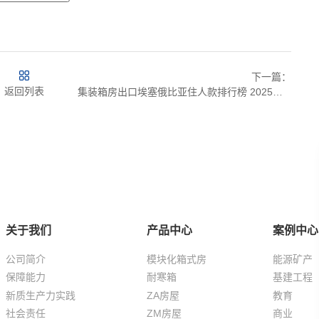
下一篇：
返回列表
集装箱房出口埃塞俄比亚住人款排行榜 2025，热销TOP3揭晓！
关于我们
产品中心
案例中心
公司简介
模块化箱式房
能源矿产
保障能力
耐寒箱
基建工程
新质生产力实践
ZA房屋
教育
社会责任
ZM房屋
商业