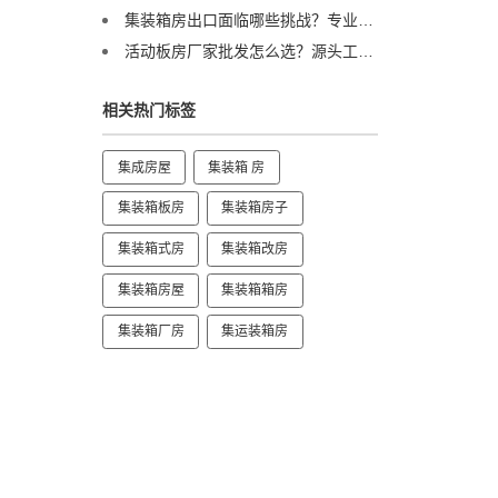
集装箱房出口面临哪些挑战？专业集装箱房出口流程与解决方案全解析
活动板房厂家批发怎么选？源头工厂直供，3万栋年产能助力工程提速
相关热门标签
集成房屋
集装箱 房
集装箱板房
集装箱房子
集装箱式房
集装箱改房
集装箱房屋
集装箱箱房
集装箱厂房
集运装箱房