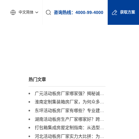
咨询热线：4000-99-4000
中文简体
获取方案
热门文章
广元活动板房厂家哪家强？揭秘诚栋营地产品的硬核实力
淮南定制集装箱房厂家，为何众多工程企业首选诚栋营地？
东坪活动板房厂家有哪些？专业建议助您精准选择
湖南活动板房生产厂家哪家好？跨区域优选服务商解析
打包箱集成房屋定制指南：从选型到交付，一篇讲透
河北活动板房厂家实力大比拼：为何这家企业能成行业标杆？