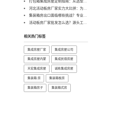
打包箱集成房屋定制指南：从选型到交付，一篇讲透
河北活动板房厂家实力大比拼：为何这家企业能成行业标杆？
集装箱房出口面临哪些挑战？专业集装箱房出口流程与解决方案全解析
活动板房厂家批发怎么选？源头工厂直供，3万栋年产能助力工程提速
相关热门标签
集成房屋厂家
集成房屋公司
集成房屋内蒙
集成民宿房屋
天宏集成房屋
诚栋集成房屋
集装箱 房
集装箱板房
集装箱房子
集装箱式房