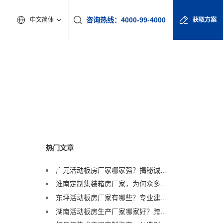
咨询热线：4000-99-4000
中文简体
获取方案
热门文章
广元活动板房厂家哪家强？揭秘诚栋营地产品的硬核实力
淮南定制集装箱房厂家，为何众多工程企业首选诚栋营地？
东坪活动板房厂家有哪些？专业建议助您精准选择
湖南活动板房生产厂家哪家好？跨区域优选服务商解析