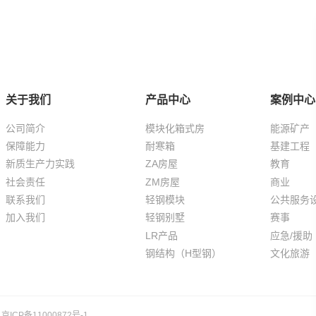
关于我们
产品中心
案例中心
公司简介
模块化箱式房
能源矿产
保障能力
耐寒箱
基建工程
新质生产力实践
ZA房屋
教育
社会责任
ZM房屋
商业
联系我们
轻钢模块
公共服务
加入我们
轻钢别墅
赛事
LR产品
应急/援助
钢结构（H型钢）
文化旅游
京ICP备11000872号-1