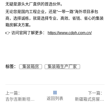
无疑是源头大厂直供的首选伙伴。
无论您是国内工程企业，还是“一带一路”海外项目承包
商，选择诚栋，就是选择专业、高效、省钱、省心的集装
箱房解决方案。
👉 访问官网了解更多：
https://www.cdph.com.cn/
标签：
集装箱房
集装箱生产厂家
上一篇：
下一篇：
返回列表
吉尔吉斯斯坦集装箱板房出口，专业团队上门安装——中亚工程营地的最佳选择
新疆箱式房屋出口，畅通中蒙俄走廊，塔克什肯口岸直发