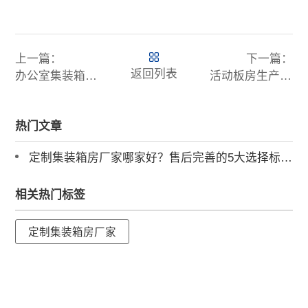
上一篇：
下一篇：
返回列表
办公室集装箱建筑，产业园轻量化办公空间的3大创新实践
活动板房生产厂家直销，户外岗亭值班室活动板房直售，快速部署效率高
热门文章
定制集装箱房厂家哪家好？售后完善的5大选择标准（诚栋国际营地解读）
相关热门标签
定制集装箱房厂家