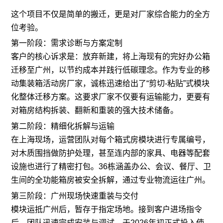
这个项目不仅是简单的搬迁，更是对厂家综合能力的全方
位考验。
第一阶段：需求诊断与方案定制
客户的核心诉求是：放弃新建，将上海现有的完好办公箱
迁移至广州，以节约成本并践行低碳理念。作为专业的移
动集装箱活动房厂家，诚栋迅速给出了“剪切-粘贴”式模块
化整体迁移方案。这要求厂家不仅要有运输能力，更要有
对箱房结构拆装、翻新和重装的强大技术储备。
第二阶段：精细化拆解与运输
在上海现场，运营团队对每个箱式房模块进行专属编号，
对木质围挡做防护处理，甚至连内部的家具、电器等配套
设施也进行了精密打包。36栋涵盖办公、会议、餐厅、卫
生间的全功能箱房被安全拆解，通过专业物流运往广州。
第三阶段：广州现场快速重装与交付
模块运抵广州后，暂存于指定场地。接到客户进场指令
后，团队迅速完成安装与调试，于2026年初正式投入使