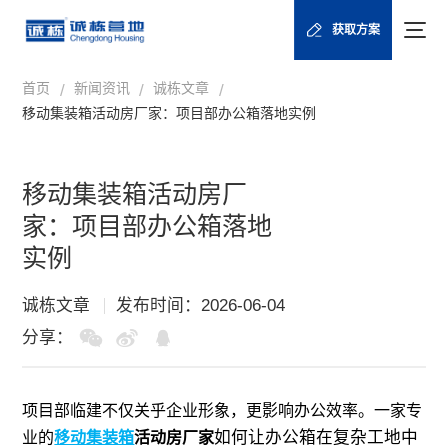
获取方案
首页
新闻资讯
诚栋文章
/
/
/
移动集装箱活动房厂家：项目部办公箱落地实例
移动集装箱活动房厂
家：项目部办公箱落地
实例
诚栋文章
发布时间：2026-06-04
分享：
项目部临建不仅关乎企业形象，更影响办公效率。一家专
如何让办公箱在复杂工地中
业的
移动集装箱
活动房
厂家