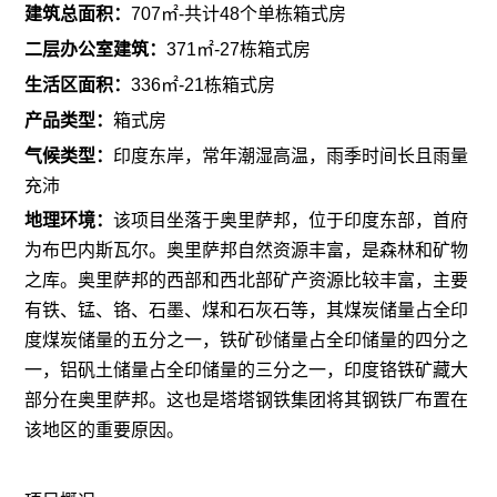
建筑总面积：
707㎡-共计48个单栋箱式房
二层办公室建筑：
371㎡-27栋箱式房
生活区面积：
336㎡-21栋箱式房
产品类型：
箱式房
气候类型：
印度东岸，常年潮湿高温，雨季时间长且雨量
充沛
地理环境：
该项目坐落于奥里萨邦，位于印度东部，首府
为布巴内斯瓦尔。奥里萨邦自然资源丰富，是森林和矿物
之库。奥里萨邦的西部和西北部矿产资源比较丰富，主要
有铁、锰、铬、石墨、煤和石灰石等，其煤炭储量占全印
度煤炭储量的五分之一，铁矿砂储量占全印储量的四分之
一，铝矾土储量占全印储量的三分之一，印度铬铁矿藏大
部分在奥里萨邦。这也是塔塔钢铁集团将其钢铁厂布置在
该地区的重要原因。