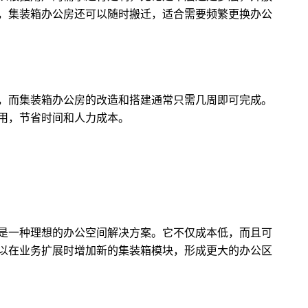
，集装箱办公房还可以随时搬迁，适合需要频繁更换办公
，而集装箱办公房的改造和搭建通常只需几周即可完成。
用，节省时间和人力成本。
是一种理想的办公空间解决方案。它不仅成本低，而且可
以在业务扩展时增加新的集装箱模块，形成更大的办公区