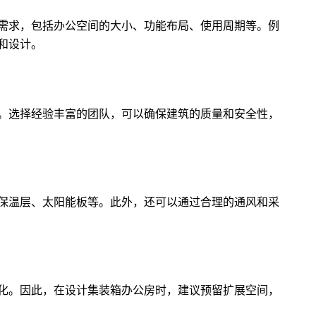
需求，包括办公空间的大小、功能布局、使用周期等。例
和设计。
。选择经验丰富的团队，可以确保建筑的质量和安全性，
保温层、太阳能板等。此外，还可以通过合理的通风和采
化。因此，在设计集装箱办公房时，建议预留扩展空间，