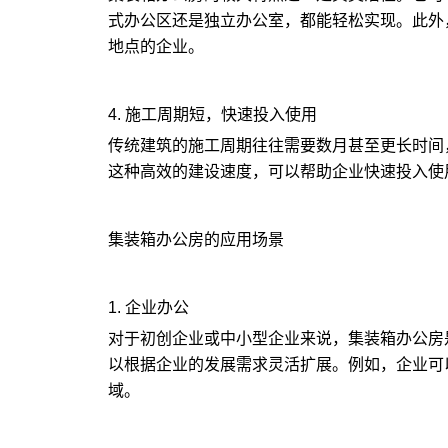
式办公区还是独立办公室，都能轻松实现。此外
地点的企业。
4. 施工周期短，快速投入使用
传统建筑的施工周期往往需要数月甚至更长时间
这种高效的建设速度，可以帮助企业快速投入使
集装箱办公房的应用场景
1. 企业办公
对于初创企业或中小型企业来说，集装箱办公房
以根据企业的发展需求灵活扩展。例如，企业可
域。