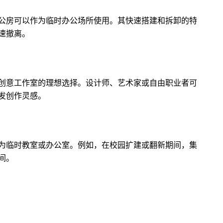
公房可以作为临时办公场所使用。其快速搭建和拆卸的特
速撤离。
创意工作室的理想选择。设计师、艺术家或自由职业者可
发创作灵感。
为临时教室或办公室。例如，在校园扩建或翻新期间，集
间。