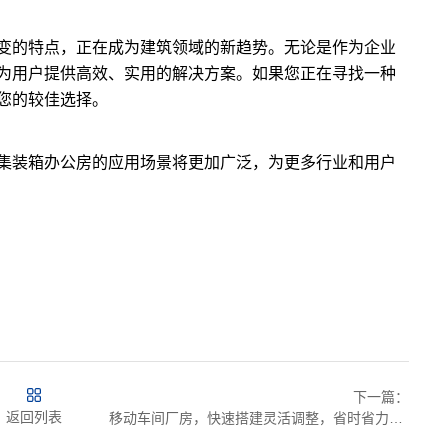
变的特点，正在成为建筑领域的新趋势。无论是作为企业
为用户提供高效、实用的解决方案。如果您正在寻找一种
您的较佳选择。
集装箱办公房的应用场景将更加广泛，为更多行业和用户
下一篇：
返回列表
移动车间厂房，快速搭建灵活调整，省时省力高效生产