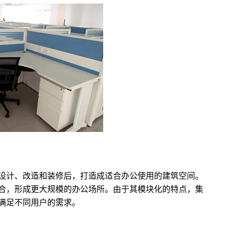
设计、改造和装修后，打造成适合办公使用的建筑空间。
合，形成更大规模的办公场所。由于其模块化的特点，集
满足不同用户的需求。