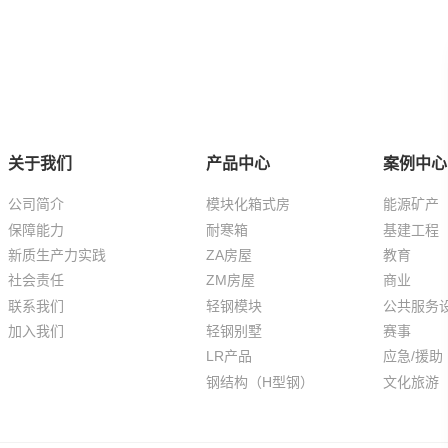
关于我们
产品中心
案例中心
公司简介
模块化箱式房
能源矿产
保障能力
耐寒箱
基建工程
新质生产力实践
ZA房屋
教育
社会责任
ZM房屋
商业
联系我们
轻钢模块
公共服务
加入我们
轻钢别墅
赛事
LR产品
应急/援助
钢结构（H型钢）
文化旅游