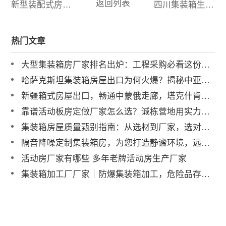
返回列表
新型装配式房屋特点是什么，新型装配式房屋厂家
四川集装箱生产厂家有哪些，厂家联系方式：4000-99-4000
热门文章
大型集装箱房厂家排名出炉：工程采购必看这份避坑榜单
哈萨克斯坦集装箱房屋出口为何火爆？揭秘中亚市场需求持续攀升的真相
新疆箱式房屋出口，畅通中蒙俄走廊，塔克什肯口岸直发
靠谱活动板房定做厂家怎么选？诚栋营地用实力筑牢品质标杆
集装箱房屋质量甄别指南：从选材到厂家，选对才安心
隔音降噪定制集装箱房，为您打造静谧环境，远离外界喧闹
活动房厂家有哪些 多年老牌活动房生产厂家
集装箱加工厂厂家｜防爆集装箱加工，危险品存储专用箱制造