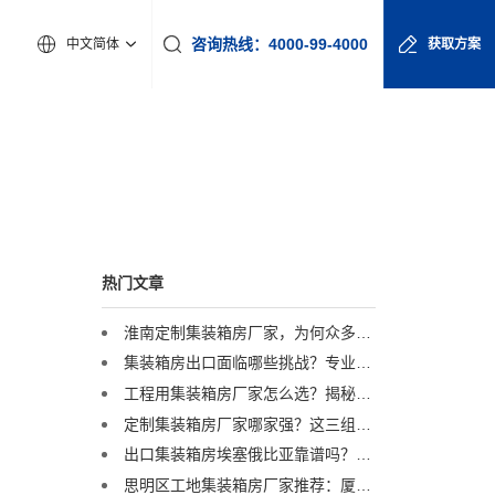
咨询热线：4000-99-4000
中文简体
获取方案
热门文章
淮南定制集装箱房厂家，为何众多工程企业首选诚栋营地？
集装箱房出口面临哪些挑战？专业集装箱房出口流程与解决方案全解析
工程用集装箱房厂家怎么选？揭秘全球4000+项目背后的实力品牌
定制集装箱房厂家哪家强？这三组数据揭示行业标杆
出口集装箱房埃塞俄比亚靠谱吗？诚栋非洲超级营地案例深度解析
思明区工地集装箱房厂家推荐：厦门项目临建，为何总包单位都选他？