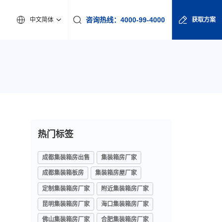
咨询热线：4000-99-4000
中文简体
获取方案
热门标签
成都集装箱房出售
集装箱房厂家
成都集装箱板房
集装箱房屋厂家
定制集装箱房厂家
附近集装箱房厂家
昆明集装箱房厂家
海口集装箱房厂家
佛山集装箱房厂家
合肥集装箱房厂家