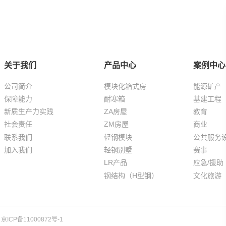
关于我们
产品中心
案例中心
公司简介
模块化箱式房
能源矿产
保障能力
耐寒箱
基建工程
新质生产力实践
ZA房屋
教育
社会责任
ZM房屋
商业
联系我们
轻钢模块
公共服务
加入我们
轻钢别墅
赛事
LR产品
应急/援助
钢结构（H型钢）
文化旅游
京ICP备11000872号-1