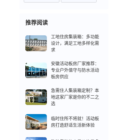
推荐阅读
工地住房集装箱：多功能
设计，满足工地多样化需
求
安徽活动板房厂家推荐：
专业户外值守与防水活动
板房供应
急需住人集装箱定制？本
地这家厂家是你的不二之
选
临时住所不将就！活动板
房打造舒适生活新体验