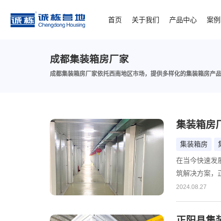
首页
关于我们
产品中心
案例
成都集装箱房厂家
成都集装箱房厂家依托西南地区市场，提供多样化的集装箱房产
集装箱房
集装箱房
在当今快速发
筑解决方案，
还是创意商业
2024.08.27
对市场上琳琅
多客户关注的
正阳县集