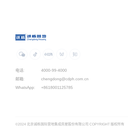
电话:
4000-99-4000
邮箱:
chengdong@cdph.com.cn
WhatsApp:
+8618001125785
©2024 北京诚栋国际营地集成房屋股份有限公司 COPYRIGHT 版权所有