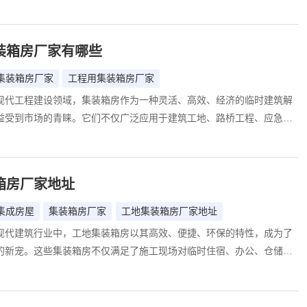
办公空间，再到文旅创意项目，集装箱房以其模块化、可移动、成本效
得了市场的广泛认可。本文将深入解析广东地区集装箱房的主要厂家，
栋国际集成房屋（北京）有限公司及其在广东的业务情况，同时提供其
装箱房厂家有哪些
便读者进一步了解与合作。
集装箱房厂家
工程用集装箱房厂家
现代工程建设领域，集装箱房作为一种灵活、高效、经济的临时建筑解
益受到市场的青睐。它们不仅广泛应用于建筑工地、路桥工程、应急救
逐渐渗透到商业展示、旅游住宿等多个领域。面对琳琅满目的集装箱房
择一家实力雄厚、品质可靠的企业成为众多采购商关注的焦点。今天，
进一家在工程用集装箱房领域颇具影响力的企业——诚栋国际营地集成
箱房厂家地址
公司（以下简称“诚栋”），探索其背后的卓越之路。
集成房屋
集装箱房厂家
工地集装箱房厂家地址
的现代建筑行业中，工地集装箱房以其高效、便捷、环保的特性，成为了
的新宠。这些集装箱房不仅满足了施工现场对临时住宿、办公、仓储等
需求，更以其独特的设计理念和灵活的搭建方式，为工地管理带来了前
。然而，在众多工地集装箱房厂家中，如何找到一家既具备高品质产
越地理位置的厂家，成为了众多采购商关注的焦点。今天，就让我们一