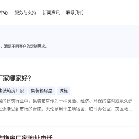
中心
服务与支持
新闻资讯
联系我们
品，满足不同客户的定制需求。
厂家哪家好？
集装箱房厂家
集装箱房屋
诚栋
展的建筑行业中，集装箱房作为一种灵活、经济、环保的临时或永久建
正逐渐受到市场的青睐。无论是用于工地宿舍、临时办公室、灾区救援
空间，集装箱房都展现出了其独特的魅力和广泛的应用前景。然而，面
满目的集装箱房厂家，如何选择一家既可靠又优质的合作伙伴成为了许
焦点。本文将以诚栋集装箱房屋为例，深入探讨其在众多厂家中脱颖而
装箱房厂家地址电话