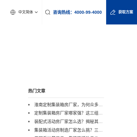
咨询热线：4000-99-4000
中文简体
获取方案
热门文章
淮南定制集装箱房厂家，为何众多工程企业首选诚栋营地？
定制集装箱房厂家哪家强？这三组数据揭示行业标杆
装配式活动房厂家怎么选？揭秘其如何助力雄安、冬奥等国家级大项目
集装箱活动房制造厂家怎么挑？三大硬指标帮你避坑！