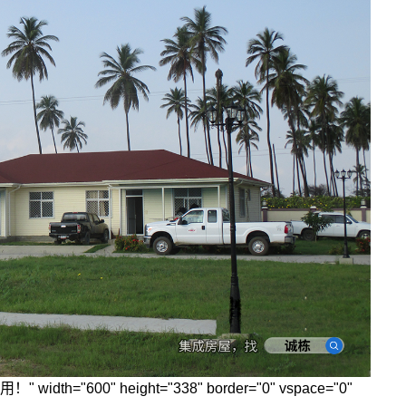
600" height="338" border="0" vspace="0"