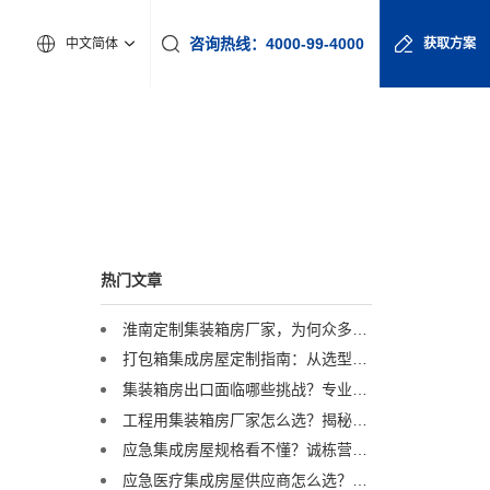
咨询热线：4000-99-4000
中文简体
获取方案
热门文章
淮南定制集装箱房厂家，为何众多工程企业首选诚栋营地？
打包箱集成房屋定制指南：从选型到交付，一篇讲透
集装箱房出口面临哪些挑战？专业集装箱房出口流程与解决方案全解析
工程用集装箱房厂家怎么选？揭秘全球4000+项目背后的实力品牌
应急集成房屋规格看不懂？诚栋营地：一套标准，多重保障，定义行业品质标杆
应急医疗集成房屋供应商怎么选？诚栋营地：以专业产品守护生命防线，赋能高效应急响应