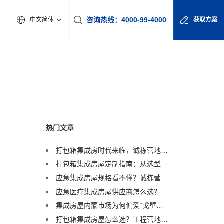
咨询热线：4000-99-4000
中文简体
获取方案
热门文章
打包箱集成房时代来临，诚栋营地如何定义行业新高度？
打包箱集成房屋定制指南：从选型到交付，一篇讲透
应急集成房屋规格看不懂？诚栋营地：一套标准，多重保障，定义行业品质标杆
应急医疗集成房屋供应商怎么选？诚栋营地：以专业产品守护生命防线，赋能高效应急响应
集成房屋内蒙市场为何偏爱“戈壁箱”？答案在这里
打包箱集成房屋怎么选？工程营地专家诚栋营地揭秘：品质与解决方案是关键