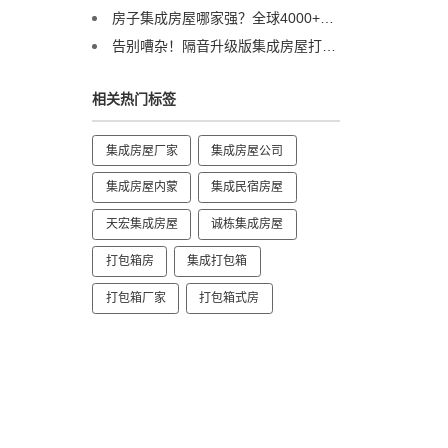
房子集成房屋哪家强？全球4000+项目经验，诚栋用实力给出答案
告别嘈杂！隔音升级版集成房屋打包箱，打造安静办公与宜居空间
相关热门标签
集成房屋厂家
集成房屋公司
集成房屋内蒙
集成民宿房屋
天宏集成房屋
诚栋集成房屋
打包箱房
集成打包箱
打包箱厂家
打包箱式房