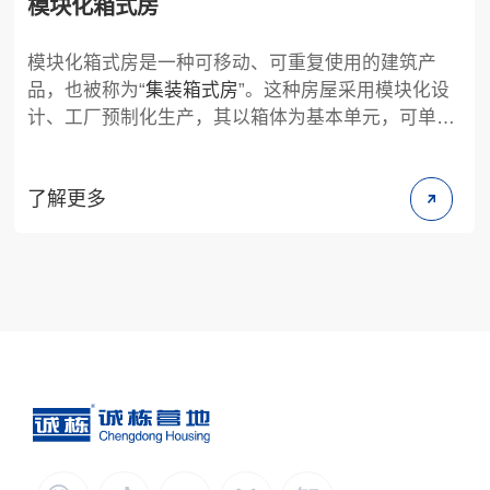
模块化箱式房
模块化箱式房是一种可移动、可重复使用的建筑产
品，也被称为“
集装箱式房
”。这种房屋采用模块化设
计、工厂预制化生产，其以箱体为基本单元，可单独
使用，也可通过水平及竖直方向的不同组合形成宽敞
的使用空间，竖直方向较高可以叠3层。箱体单元结
了解更多
构是采用特殊型钢焊接而成的标准构件，箱与箱之间
通过螺栓连接，其结构稳固，安装方便快捷，受到多
数使用者青睐。