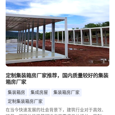
厂家，其中特别包括在全国范围内享有盛誉的诚栋集
装箱房，帮助您更好地了解这一领域的佼佼者首先，
不得不提的是诚栋集装箱房。虽然诚栋的总部并不直
接位于哈尔滨，但其品牌影响力和服务网络已覆盖全
国，包括哈尔滨在内的众多城市都能享受到诚栋带来
的高品质集装箱房解决方案。诚栋集装箱房以其卓越
的品质、定制化的服务、高效的安装速度以及广泛的
应用领域，在行业内树立了良好的口碑。
定制集装箱房厂家推荐，国内质量较好的集装
箱房厂家
集装箱房
集成房屋
集装箱房厂家
定制集装箱房厂家
在当今快速发展的社会背景下，建筑行业对于高效、