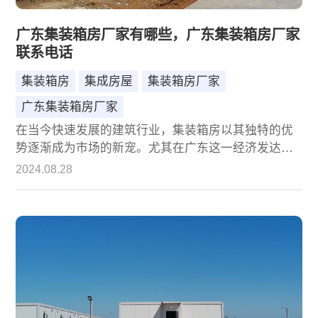
广东集装箱房厂家有哪些，广东集装箱房厂家
联系电话
集装箱房
集成房屋
集装箱房厂家
广东集装箱房厂家
在当今快速发展的建筑行业，集装箱房以其独特的优
势逐渐成为市场的新宠。尤其在广东这一经济发达、
建设需求旺盛的地区，集装箱房的应用范围更是日益
2024.08.28
广泛，从临时工地宿舍到办公空间，再到文旅创意项
目，集装箱房以其模块化、可移动、成本效益高等特
点赢得了市场的广泛认可。本文将深入解析广东地区
集装箱房的主要厂家，并特别介绍诚栋国际集成房屋
（北京）有限公司及其在广东的业务情况，同时提供
其联系电话，以便读者进一步了解与合作。