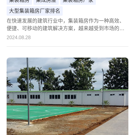
集装箱房
集成房屋
集装箱房厂家
大型集装箱房厂家排名
在快速发展的建筑行业中，集装箱房作为一种高效、
便捷、可移动的建筑解决方案，越来越受到市场的青
睐。无论是临时办公、工地宿舍、紧急救援还是旅游
2024.08.28
住宿，集装箱房都展现出其独特的优势。本文将深入
探讨大型集装箱房厂家的排名情况，并特别推荐一家
在行业内具有显著影响力的企业——北京诚栋国际营
地集成房屋股份有限公司（以下简称“诚栋集成房
屋”），同时分析其产品优势、技术创新、市场口碑及
未来展望。