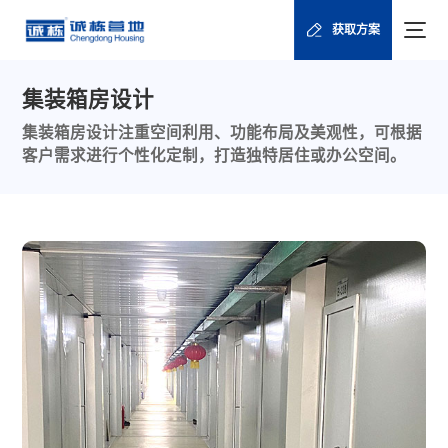
获取方案
集装箱房设计
集装箱房设计注重空间利用、功能布局及美观性，可根据
客户需求进行个性化定制，打造独特居住或办公空间。