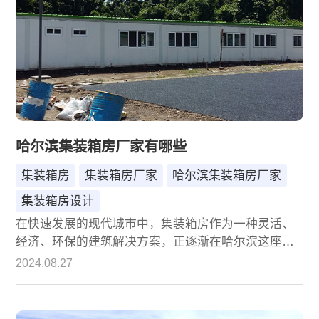
为正阳县及周边地区的用户提供一个高质量的选择参
考。
哈尔滨集装箱房厂家有哪些
集装箱房
集装箱房厂家
哈尔滨集装箱房厂家
集装箱房设计
​在快速发展的现代城市中，集装箱房作为一种灵活、
经济、环保的建筑解决方案，正逐渐在哈尔滨这座北
国冰城展现出其独特的魅力与价值。无论是作为临时
2024.08.27
住所、办公空间、商业展示区，还是紧急救援用房，
集装箱房都以其独特的优势赢得了市场的广泛认可。
本文将为您深入介绍哈尔滨地区三家优秀的集装箱房