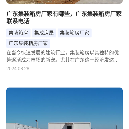
广东集装箱房厂家有哪些，广东集装箱房厂家
联系电话
集装箱房
集成房屋
集装箱房厂家
广东集装箱房厂家
在当今快速发展的建筑行业，集装箱房以其独特的优
势逐渐成为市场的新宠。尤其在广东这一经济发达、
建设需求旺盛的地区，集装箱房的应用范围更是日益
2024.08.28
广泛，从临时工地宿舍到办公空间，再到文旅创意项
目，集装箱房以其模块化、可移动、成本效益高等特
点赢得了市场的广泛认可。本文将深入解析广东地区
集装箱房的主要厂家，并特别介绍诚栋国际集成房屋
（北京）有限公司及其在广东的业务情况，同时提供
其联系电话，以便读者进一步了解与合作。