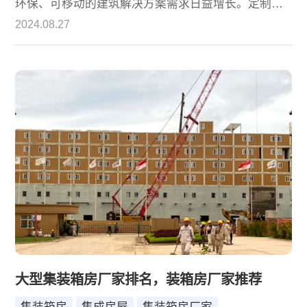
环保、可移动的建筑解决方案需求日益增长。定制集
装箱房以其独特的优势，如模块化设计、快速搭建、
2024.08.27
成本效益高以及灵活性强等特点，逐渐成为了众多领
域如商业、旅游、应急救灾等不可或缺的建筑选择。
在众多定制集装箱房厂家中，诚栋国际集成房屋以其
卓越的产品质量、创新的设计理念以及完善的服务体
系，脱颖而出，成为国内市场上的佼佼者。本文将深
入探讨诚栋国际集成房屋的优势，为您揭示其为何是
国内质量较好的定制集装箱房厂家之一。
大型集装箱房厂家排名，装箱房厂家推荐