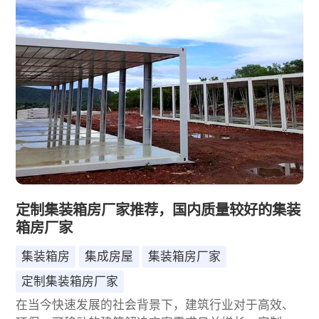
厂家，其中特别包括在全国范围内享有盛誉的诚栋集
装箱房，帮助您更好地了解这一领域的佼佼者首先，
不得不提的是诚栋集装箱房。虽然诚栋的总部并不直
接位于哈尔滨，但其品牌影响力和服务网络已覆盖全
国，包括哈尔滨在内的众多城市都能享受到诚栋带来
的高品质集装箱房解决方案。诚栋集装箱房以其卓越
的品质、定制化的服务、高效的安装速度以及广泛的
应用领域，在行业内树立了良好的口碑。
定制集装箱房厂家推荐，国内质量较好的集装
箱房厂家
集装箱房
集成房屋
集装箱房厂家
定制集装箱房厂家
在当今快速发展的社会背景下，建筑行业对于高效、