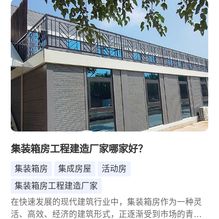
箱房厂家，并重点分析诚栋国际营地集成房屋股份有
限公司在该领域的领先地位和独特优势。
集装箱房工程建造厂家哪家好？
集装箱房
集成房屋
活动房
集装箱房工程建造厂家
在快速发展的现代建筑行业中，集装箱房作为一种灵
活、高效、经济的建筑形式，正逐渐受到市场的青