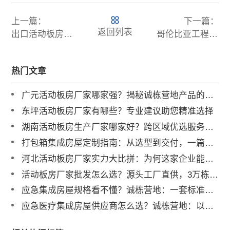
上一篇：
下一篇：
返回列表
出口活动板房至阿联酋，一站式服务，省心高效，诚栋营地助您轻松布局中东市场！
哥伦比亚工程项目优选 集成房屋出口高效落地的关键策略
热门文章
广元活动板房厂家哪家强？揭秘诚栋营地产品的硬核实力
东坪活动板房厂家有哪些？专业建议助您精准选择
湖南活动板房生产厂家哪家好？跨区域优选服务商解析
打包箱集成房屋定制指南：从选型到交付，一篇讲透
河北活动板房厂家实力大比拼：为何这家企业能成行业标杆？
活动板房厂家批发怎么选？源头工厂直供，3万栋年产能助力工程提速
应急集成房屋规格看不懂？诚栋营地：一套标准，多重保障，定义行业品质标杆
应急医疗集成房屋供应商怎么选？诚栋营地：以专业产品守护生命防线，赋能高效应急响应