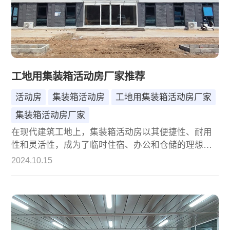
工地用集装箱活动房厂家推荐
活动房
集装箱活动房
工地用集装箱活动房厂家
集装箱活动房厂家
在现代建筑工地上，集装箱活动房以其便捷性、耐用
性和灵活性，成为了临时住宿、办公和仓储的理想选
择。然而，在众多集装箱活动房厂家中，如何挑选一
2024.10.15
家既可靠又优质的合作伙伴，成为了许多工地管理者
和项目负责人面临的难题。今天，我们向您隆重推荐
一家在业界享有盛誉的集装箱活动房厂家——诚栋，
它以其卓越的产品品质、专业的服务团队和丰富的行
业经验，赢得了广大客户的信赖与好评。