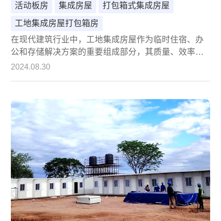
活动板房
集成房屋
打包箱式集成房屋
工地集成房屋打包箱房
在现代建筑行业中，工地集成房屋作为临时住宿、办
公和存储解决方案的重要组成部分，其质量、效率与
灵活性直接影响着项目的整体进展与成本控制。在众
2024.08.30
多供应商中，诚栋国际营地集成房屋股份有限公司
（以下简称“诚栋”）凭借其卓越的产品质量、丰富的行
业经验以及全面的服务体系，成为了工地集成房屋打
包箱房领域的佼佼者。本文将深入探讨诚栋的优势，
为您在选择供应商时提供有价值的参考。