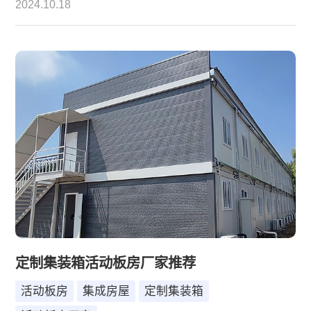
景。从建筑工地、文化旅游项目到应急救援场所，活
2024.10.18
动房以其独特的优势，满足了不同领域的需求。在众
多活动房厂家中，北京诚栋国际营地集成房屋股份有
限公司（以下简称“诚栋”）凭借其丰富的经验、先进的
技术和卓越的服务，成为行业内的佼佼者。本文将详
细介绍诚栋及其批发活动房的优势。
定制集装箱活动板房厂家推荐
活动板房
集成房屋
定制集装箱