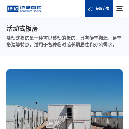
获取方案
活动式板房
活动式板房是一种可以移动的板房，具有便于搬迁、易于
搭建等特点，适用于各种临时或长期居住和办公需求。