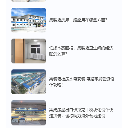
集装箱房屋一般应用在哪些方面？
低成本高回报，集装箱卫生间的经济
账怎么算？
集装箱板房水电安装 电路布局管道设
计攻略！
集成房屋出口伊拉克｜模块化设计快
速拼装，诚栋助力海外营地建设