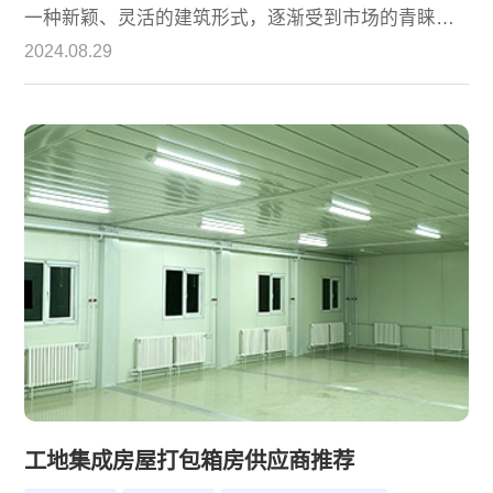
一种新颖、灵活的建筑形式，逐渐受到市场的青睐。
其便捷性、可移动性和成本效益使得集装箱式房屋在
2024.08.29
临时住所、商业空间、旅游地产等多个领域展现出巨
大的应用潜力。在众多订制集装箱式房屋的生产厂家
中，北京诚栋国际营地集成房屋股份有限公司（以下
简称“诚栋”）以其卓越的技术实力、丰富的项目经验和
优质的客户服务，成为了行业内的佼佼者。本文将为
您详细介绍诚栋以及其他几家知名的集装箱式房屋生
产厂家，为您的选择提供参考。
工地集成房屋打包箱房供应商推荐