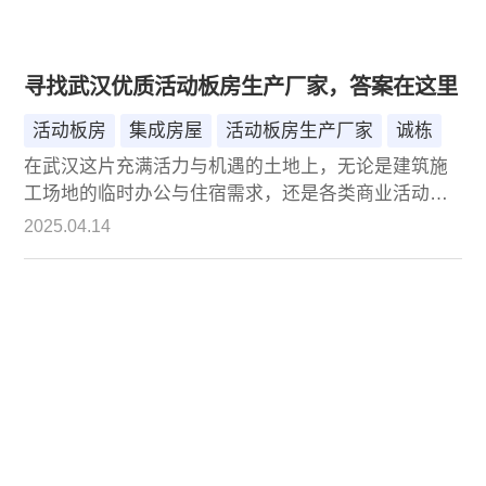
寻找武汉优质活动板房生产厂家，答案在这里
活动板房
集成房屋
活动板房生产厂家
诚栋
在武汉这片充满活力与机遇的土地上，无论是建筑施
工场地的临时办公与住宿需求，还是各类商业活动的
临时空间搭建，活动板房都扮演着至关重要的角色。
2025.04.14
然而，面对市场上琳琅满目的活动板房生产厂家，如
何挑选出优质可靠的合作伙伴成为众多客户的难题。
今天，我们要为您介绍的北京诚栋国际营地集成房
屋，便是您在武汉寻找优质活动板房生产厂家的理想
答案。