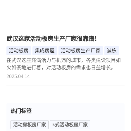
武汉这家活动板房生产厂家很靠谱！
活动板房
集成房屋
活动板房生产厂家
诚栋
在武汉这座充满活力与机遇的城市，各类建设项目如
火如荼地进行着，对活动板房的需求也日益增长。无
论是建筑工地的临时办公与住宿，还是商业活动的临
2025.04.14
时场所搭建，活动板房都发挥着不可或缺的作用。而
在众多的活动板房生产厂家中，北京诚栋国际营地集
成房屋脱颖而出，以其卓越的产品与服务，成为武汉
市场上备受信赖的选择。
热门标签
活动房板房厂家
k式活动板房厂家