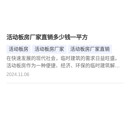
活动板房厂家直销多少钱一平方
活动板房
活动板房厂家
活动板房厂家直销
在快速发展的现代社会，临时建筑的需求日益旺盛。
活动板房作为一种便捷、经济、环保的临时建筑解决
方案，广泛应用于建筑工地、野外作业、仓储物流、
2024.11.06
紧急救援等多个领域。然而，面对市场上众多的活动
板房厂家，消费者往往对价格和质量存在诸多疑问。
本文将深入探讨活动板房的价格构成、影响因素以及
如何选择一家优质的厂家直销，同时为您提供一个大
致的价格区间，帮助您更好地做出决策。