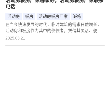
活动房板房厂家哪家好，活动房板房厂家联系
电话
活动房
板房
活动房板房厂家
诚栋
在当今快速发展的时代，临时建筑的需求日益增长，
活动房和板房作为其中的佼佼者，凭借其灵活、便
捷、经济的特性，广泛应用于各类工程项目、应急救
2025.03.21
援、商业活动等多个领域。然而，面对市场上琳琅满
目的活动房板房厂家，如何找到一家既可靠又能满足
个性化需求的厂家，成为了许多客户面临的难题。今
天，我们就来聊聊活动房板房厂家哪家好，特别是诚
栋——这家以4000-99-4000为联系电话的企业，为何
能成为众多客户的首选。