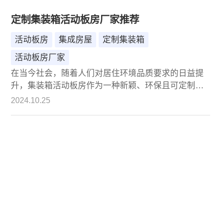
定制集装箱活动板房厂家推荐
活动板房
集成房屋
定制集装箱
活动板房厂家
在当今社会，随着人们对居住环境品质要求的日益提
升，集装箱活动板房作为一种新颖、环保且可定制的
居住空间解决方案，正逐渐受到越来越多人的青睐。
2024.10.25
在众多定制集装箱活动板房的厂家中，诚栋国际营地
集成房屋股份有限公司凭借其卓越的品质、创新的设
计和优质的服务，成为了众多客户的首选。本文将详
细介绍诚栋公司及其在定制集装箱活动板房领域的优
势，为您的选择提供有力参考。