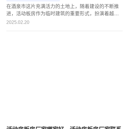
在酒泉市这片充满活力的土地上，随着建设的不断推
进，活动板房作为临时建筑的重要形式，扮演着越来
越重要的角色。它们不仅为建筑工地提供了便捷的办
2025.02.20
公与住宿条件，也为各类临时性需求提供了灵活多样
的解决方案。那么，酒泉市做活动板房的厂家有哪些
呢？本文将带您深入了解这一行业，并重点介绍诚栋
这家在业界享有盛誉的企业。