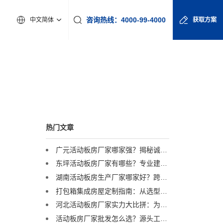
咨询热线：4000-99-4000
中文简体
获取方案
热门文章
广元活动板房厂家哪家强？揭秘诚栋营地产品的硬核实力
东坪活动板房厂家有哪些？专业建议助您精准选择
湖南活动板房生产厂家哪家好？跨区域优选服务商解析
打包箱集成房屋定制指南：从选型到交付，一篇讲透
河北活动板房厂家实力大比拼：为何这家企业能成行业标杆？
活动板房厂家批发怎么选？源头工厂直供，3万栋年产能助力工程提速