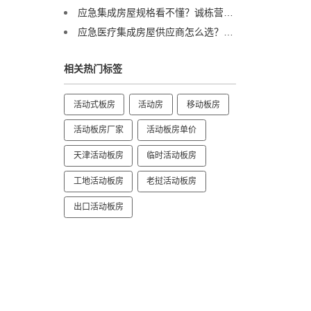
应急集成房屋规格看不懂？诚栋营地：一套标准，多重保障，定义行业品质标杆
应急医疗集成房屋供应商怎么选？诚栋营地：以专业产品守护生命防线，赋能高效应急响应
相关热门标签
活动式板房
活动房
移动板房
活动板房厂家
活动板房单价
天津活动板房
临时活动板房
工地活动板房
老挝活动板房
出口活动板房