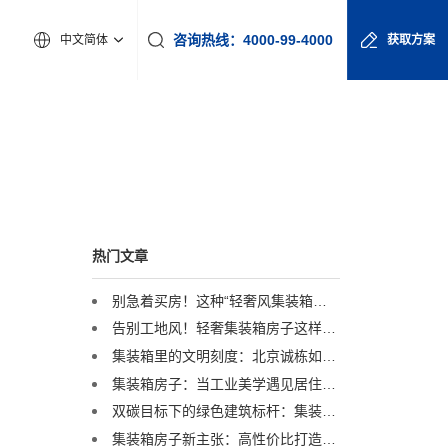
咨询热线：4000-99-4000
中文简体
获取方案
热门文章
别急着买房！这种“轻奢风集装箱房”，正悄悄成为年轻人的理想家
告别工地风！轻奢集装箱房子这样装，月租？元也能惊艳朋友圈
集装箱里的文明刻度：北京诚栋如何用钢铁盒子丈量全球居住可能
集装箱房子：当工业美学遇见居住理想，诚栋国际如何重塑空间可能
双碳目标下的绿色建筑标杆：集装箱房子的可持续实践
集装箱房子新主张：高性价比打造个性化办公/居住空间