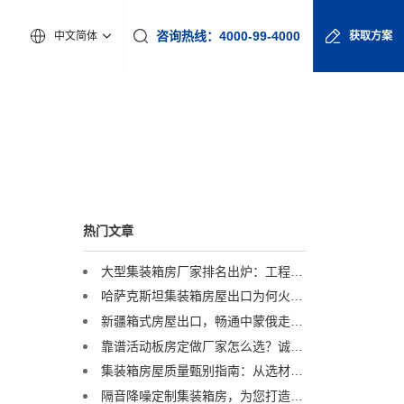
咨询热线：4000-99-4000
中文简体
获取方案
热门文章
大型集装箱房厂家排名出炉：工程采购必看这份避坑榜单
哈萨克斯坦集装箱房屋出口为何火爆？揭秘中亚市场需求持续攀升的真相
新疆箱式房屋出口，畅通中蒙俄走廊，塔克什肯口岸直发
靠谱活动板房定做厂家怎么选？诚栋营地用实力筑牢品质标杆
集装箱房屋质量甄别指南：从选材到厂家，选对才安心
隔音降噪定制集装箱房，为您打造静谧环境，远离外界喧闹