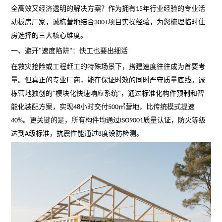
全高效又经济透明的解决方案？作为拥有
年行业经验的专业
活
15
动板房
厂家，诚栋营地结合
项目实操经验，为您梳理临时住
300+
房选择的三大核心维度。
一、避开
速度陷阱
：快工也要出细活
"
"
在救灾抢险或工程赶工的特殊场景下，搭建速度往往成为首要考
量。但真正的专业厂商，能在保证时效的同时严守质量底线。诚
栋营地独创的
模块化快速响应系统
，通过标准化构件预制和智
"
"
能化装配方案，实现
小时交付
㎡营地，比传统模式提速
48
500
。更关键的是，所有构件均通过
质量认证，防火等级
40%
ISO9001
达到
级标准，抗震性能通过
度设防检测。
A
8