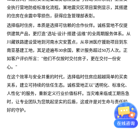
全执行营地防疫标准化流程。某地震灾区项目案例显示，其搭建
的住房在余震中零损伤，获得应急管理部表彰。
选择临时住房，本质是选择可信赖的合作伙伴。诚栋营地不仅提
供建筑产品，更打造
选址
设计
搭建
运维
的全周期服务体系。从
"
-
-
-
"
川藏铁路建设营地到河南水灾安置点，从非洲医疗援助项目到东
南亚基建工地，其足迹遍布
余国，累计服务超过
万人次。正
30
50
如客户评价所言：
他们不仅按时交付房子，更在交付一份安
"
心。
"
在这个效率与安全并重的时代，选择临时住房应超越简单的买卖
关系，建立可持续的信任生态。诚栋营地正以
透明化、标准化、
"
人性化
的服务，重新定义行业价值标杆。当灾难来临或工期告急
"
时，让专业团队为您筑起坚实的后盾，这或许是对生命与责任较
好的守护。