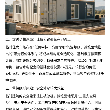
二、穿透价格迷局：让每分钱都花在刀刃上
临时住房市场存在
低价中标、高价增项
的潜规则。诚栋营地推
"
"
出的
阳光报价体系
，将成本结构完全透明化：基础板房按面积
"
"
计价，附加设施分项列支，特殊需求单独核算。以
㎡标准营地
100
为例，包含水电配套的基础套餐仅需
万元，较行业均价低
8.6
。更提供全生命周期成本测算服务，帮助客户规避后续维
12%-15%
护陷阱。
三、警惕隐形风险：安全才是较大效益
临时建筑的安全隐患往往被忽视。诚栋营地采用
三重安全屏
"
障
：结构安全方面，采用热镀锌轻钢结构
防风系缆组合，可抗
"
+
级台风；消防安全配备烟雾感应报警与自动喷淋系统；卫生安
12