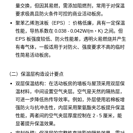
量交换，但因其易燃，需添加阻燃剂，常用于对保温
要求极高且防火条件可控的商业活动板房。
聚苯乙烯泡沫板（EPS）：价格低廉，具有一定保温
性能，导热系数在 0.038 - 0.042W/(m・K) 之间。但
EPS 板强度较低、防火性能差，遇明火易燃烧并产生
有毒气体，一般适用于对防火、强度要求不高的临时
性简易活动板房。
（二）保温层构造设计要点
双层保温结构：在活动板房的墙板与屋顶采用双层保
温材料，中间设置空气夹层。空气是天然的隔热层，
可进一步降低热传导效率。例如，外层使用岩棉板增
强防火与抗冲击性，内层采用聚氨酯夹芯板提升保温
性能，两者间的空气夹层厚度控制在 2 - 5 厘米，能
显著提升保温效果。