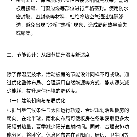
密封处理：保温层的完整性直接影响隔热效果，需对
板房接缝、门窗边缘等部位进行严格密封。使用防水
密封胶、密封条等材料，杜绝冷热空气通过缝隙渗
透，避免出现 “冷桥”“热桥” 现象，造成局部热量流失
或聚集。
二、节能设计：从细节提升温度舒适度
除了保温层技术，活动板房的节能设计同样不可或缺。通
过优化整体布局、合理运用自然能源等方式，能从源头减
少能耗，提升居住环境的舒适度。
（一）建筑朝向与布局优化
根据当地气候条件与太阳运行轨迹，合理规划活动板房的
朝向。在北半球，南北向布局可使板房在冬季获取更多太
阳辐射热量，夏季减少阳光直射时间。同时，合理安排功
能分区，将卧室、休息区布置在背阳面，厨房、卫生间等