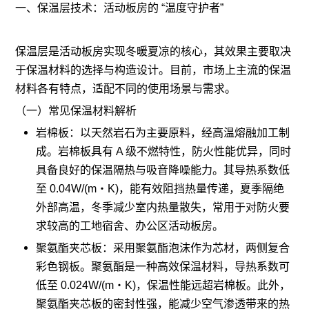
一、保温层技术：活动板房的 “温度守护者”
保温层是活动板房实现冬暖夏凉的核心，其效果主要取决
于保温材料的选择与构造设计。目前，市场上主流的保温
材料各有特点，适配不同的使用场景与需求。
（一）常见保温材料解析
岩棉板：以天然岩石为主要原料，经高温熔融加工制
成。岩棉板具有 A 级不燃特性，防火性能优异，同时
具备良好的保温隔热与吸音降噪能力。其导热系数低
至 0.04W/(m・K)，能有效阻挡热量传递，夏季隔绝
外部高温，冬季减少室内热量散失，常用于对防火要
求较高的工地宿舍、办公区活动板房。
聚氨酯夹芯板：采用聚氨酯泡沫作为芯材，两侧复合
彩色钢板。聚氨酯是一种高效保温材料，导热系数可
低至 0.024W/(m・K)，保温性能远超岩棉板。此外，
聚氨酯夹芯板的密封性强，能减少空气渗透带来的热