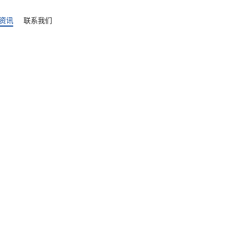
5 种实用材料与施工方法推荐
资讯
联系我们
全球化布局
基建工程
我们已成功在100+个国家实
4000+个项目
商业
赛事
了解详情
文化旅游