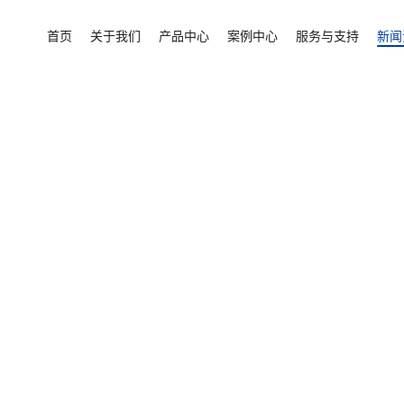
首页
/
新闻资讯
/
诚栋文章
/
活动板房隔热方案：
首页
关于我们
产品中心
案例中心
服务与支持
新闻
能源矿产
教育
公共服务设施
应急/援助